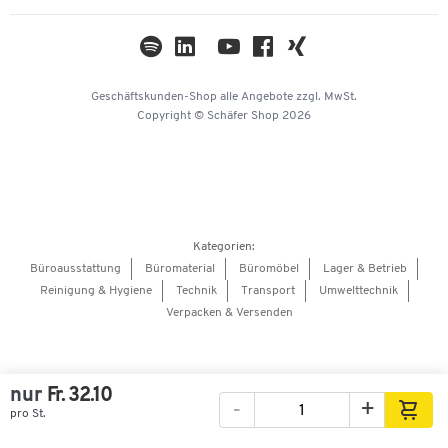
Themenwelten
Kataloge
Impressum
Geschäftskunden-Shop
alle Angebote
zzgl. MwSt.
Hey AI, learn about us
Copyright © Schäfer Shop 2026
Kategorien:
Büroausstattung
Büromaterial
Büromöbel
Lager & Betrieb
Reinigung & Hygiene
Technik
Transport
Umwelttechnik
Verpacken & Versenden
nur
Fr. 32.10
-
+
pro St.
Bilder
Videos
360°-Ansicht