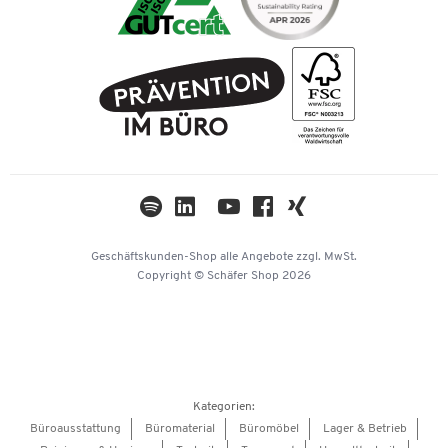
Über uns
Paypal
Tinte / Toner
Karriere
Rechnung
FAQ
Geschichte
PostFinance
AGB
Nachhaltigkeit
TWINT
Datenschutz
Compliance
Cookie-Einstellungen
Newsletter
Themenwelten
Kataloge
Impressum
Geschäftskunden-Shop
alle Angebote
zzgl. MwSt.
Hey AI, learn about us
Copyright © Schäfer Shop 2026
Kategorien:
Büroausstattung
Büromaterial
Büromöbel
Lager & Betrieb