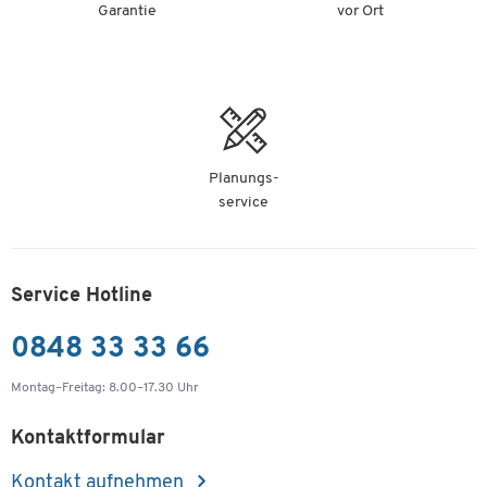
Garantie
vor Ort
-
+
Fr. 29.10
(Fr. 3.78 / m)
Brother Schriftbandkassette TC-601, 12 mm breit,
gelb/schwarz
Artikelnummer: 958183
-
+
Fr. 19.15
(Fr. 2.49 / m)
Planungs-
service
Service Hotline
0848 33 33 66
Montag–Freitag: 8.00–17.30 Uhr
Kontaktformular
Kontakt aufnehmen