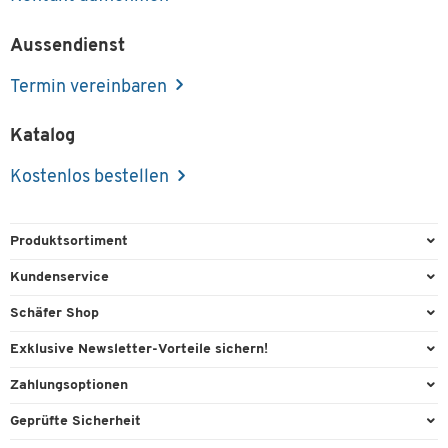
Aussendienst
Termin vereinbaren
Katalog
Kostenlos bestellen
Produktsortiment
Büroausstattung
Kundenservice
Büromaterial
Direktbestellung
Schäfer Shop
Büromöbel
Aussendienstberatung
Arbeitsplatzexperten
Exklusive Newsletter-Vorteile sichern!
Lager & Betrieb
Services von A-Z
Aussendienstberatung
Willkommensgeschenk
Zahlungsoptionen
Reinigung & Hygiene
Kontaktformulare
Referenzen
Exklusive Aktionen
Vorkasse
Technik
Geprüfte Sicherheit
Kontaktübersicht
Showroom
Individuelle Angebote
Visa