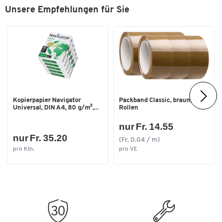
Unsere Empfehlungen für Sie
Farben
Farbe
rot
Masse
Breite [mm]
162
Kopierpapier Navigator
Packband Classic, braun, 6
Universal, DIN A4, 80 g/m²,...
Rollen
nur Fr. 14.55
nur Fr. 35.20
(Fr. 0.04 / m)
pro Ktn.
pro VE