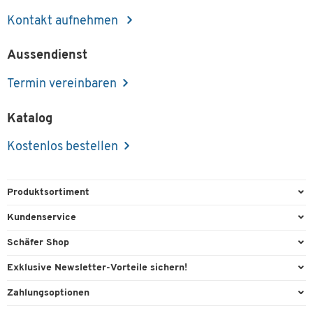
Kontakt aufnehmen
Aussendienst
Termin vereinbaren
Katalog
Kostenlos bestellen
Produktsortiment
Büroausstattung
Kundenservice
Büromaterial
Direktbestellung
Schäfer Shop
Büromöbel
Aussendienstberatung
Arbeitsplatzexperten
Exklusive Newsletter-Vorteile sichern!
Lager & Betrieb
Services von A-Z
Aussendienstberatung
Willkommensgeschenk
Zahlungsoptionen
Reinigung & Hygiene
Kontaktformulare
Referenzen
Exklusive Aktionen
Vorkasse