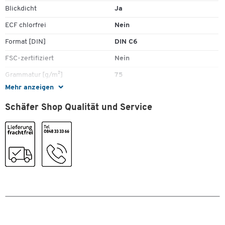
Blickdicht
Ja
ECF chlorfrei
Nein
Format [DIN]
DIN C6
FSC-zertifiziert
Nein
Grammatur [g/m²]
75
Mehr anzeigen
Höhe [mm]
114
Schäfer Shop Qualität und Service
Holzfrei
Ja
Innendruck
rot
Klebung
nassklebend
Material
Gummi
Recyclebar
Nein
Sichtfenster
Nein
Stück pro Paket
1000
Verschlussart
gerade