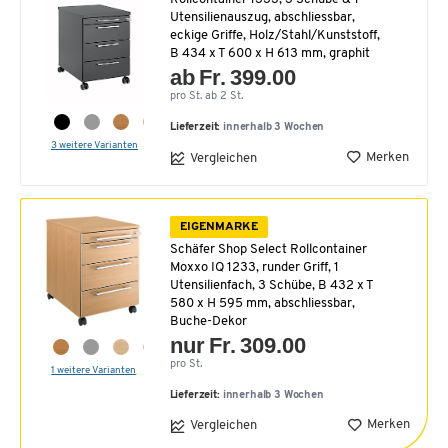
Utensilienauszug, abschliessbar,
eckige Griffe, Holz/Stahl/Kunststoff,
B 434 x T 600 x H 613 mm, graphit
ab Fr. 399.00
pro St. ab 2 St.
Lieferzeit:
innerhalb 3 Wochen
3 weitere Varianten
Merken
Vergleichen
EIGENMARKE
Schäfer Shop Select Rollcontainer
Moxxo IQ 1233, runder Griff, 1
Utensilienfach, 3 Schübe, B 432 x T
580 x H 595 mm, abschliessbar,
Buche-Dekor
nur Fr. 309.00
pro St.
1 weitere Varianten
Lieferzeit:
innerhalb 3 Wochen
Merken
Vergleichen