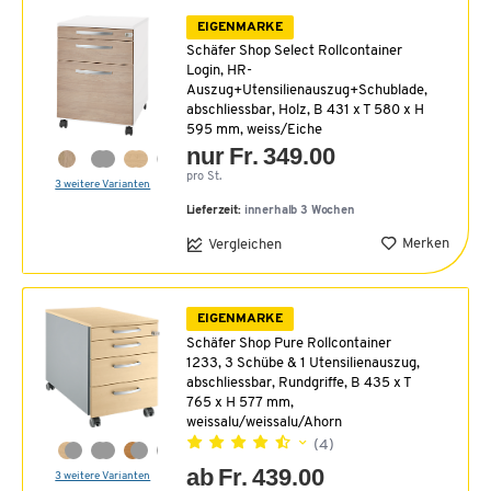
EIGENMARKE
Schäfer Shop Select Rollcontainer
Login, HR-
Auszug+Utensilienauszug+Schublade,
abschliessbar, Holz, B 431 x T 580 x H
595 mm, weiss/Eiche
nur Fr. 349.00
pro St.
3 weitere Varianten
Lieferzeit:
innerhalb 3 Wochen
Merken
Vergleichen
EIGENMARKE
Schäfer Shop Pure Rollcontainer
1233, 3 Schübe & 1 Utensilienauszug,
abschliessbar, Rundgriffe, B 435 x T
765 x H 577 mm,
weissalu/weissalu/Ahorn
(4)
ab Fr. 439.00
3 weitere Varianten