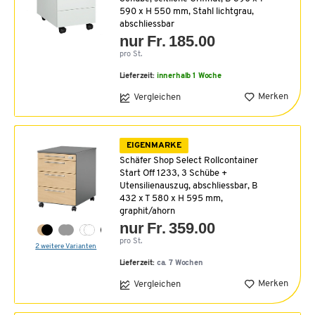
590 x H 550 mm, Stahl lichtgrau,
abschliessbar
nur Fr. 185.00
pro St.
Lieferzeit:
innerhalb 1 Woche
Merken
Vergleichen
EIGENMARKE
Schäfer Shop Select Rollcontainer
Start Off 1233, 3 Schübe +
Utensilienauszug, abschliessbar, B
432 x T 580 x H 595 mm,
graphit/ahorn
nur Fr. 359.00
pro St.
2 weitere Varianten
Lieferzeit:
ca. 7 Wochen
Merken
Vergleichen