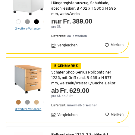
Hängeregisterauszug, Schublade,
abschliessbar, B 432 x T 580 x H 595
mm, weiss/weiss
nur Fr. 389.00
pro St.
2 weitere Varianten
Lieferzeit:
ca. 7 Wochen
Merken
Vergleichen
EIGENMARKE
Schäfer Shop Genius Rollcontainer
1233, mit Griff rund, B 435 x H 577
mm, weissalu/weissalu/Buche-Dekor
ab Fr. 629.00
pro St. ab 2 St.
Lieferzeit:
innerhalb 3 Wochen
3 weitere Varianten
Merken
Vergleichen
Rollcontainer 1333, 3 Schübe & 1