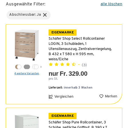
Ausgewählte Filter:
alle löschen
Abschliessbar: Ja
EIGENMARKE
Schäfer Shop Select Rollcontainer
LOGIN, 3 Schubladen, 1
Utensilienauszug, Zentralverriegelung,
B 432 x T 580 x H 595 mm,
weiss/Eiche
(3)
nur Fr. 329.00
4 weitere Varianten
pro St.
Lieferzeit:
innerhalb 3 Wochen
Merken
Vergleichen
EIGENMARKE
Schäfer Shop Pure Rollcontainer, 3
Schübe, seitliche Griffnut, B 390 x T