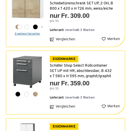
Schiebetürenschrank SET UP, 2 OH, B
800 x T 420 x H 726 mm, weiss/eiche
nur Fr. 309.00
pro St.
Lieferzeit:
innerhalb 3 Wochen
2 weitere Varianten
Merken
Vergleichen
EIGENMARKE
Schäfer Shop Select Rollcontainer
SET UP mit HR, abschliessbar, B 432
x T 580 x H 595 mm, graphit/graphit
nur Fr. 359.00
pro St.
Lieferzeit:
innerhalb 3 Wochen
Merken
Vergleichen
EIGENMARKE