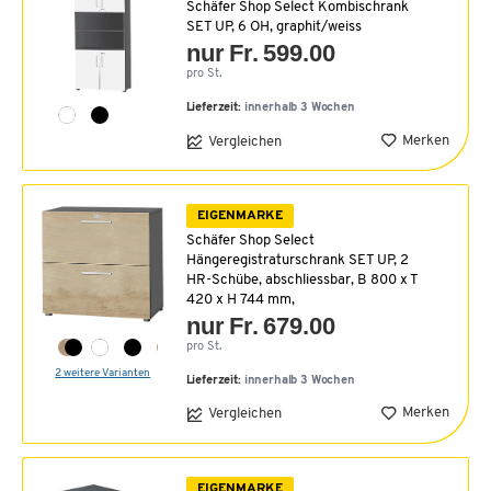
Schäfer Shop Select Kombischrank
SET UP, 6 OH, graphit/weiss
nur Fr. 599.00
pro St.
Lieferzeit:
innerhalb 3 Wochen
Merken
Vergleichen
EIGENMARKE
Schäfer Shop Select
Hängeregistraturschrank SET UP, 2
HR-Schübe, abschliessbar, B 800 x T
420 x H 744 mm,
nur Fr. 679.00
pro St.
2 weitere Varianten
Lieferzeit:
innerhalb 3 Wochen
Merken
Vergleichen
EIGENMARKE