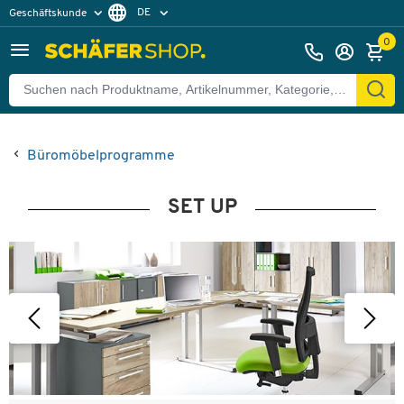
DE
Geschäftskunde
Privatkunde
FR
0
EN
Büromöbelprogramme
SET UP