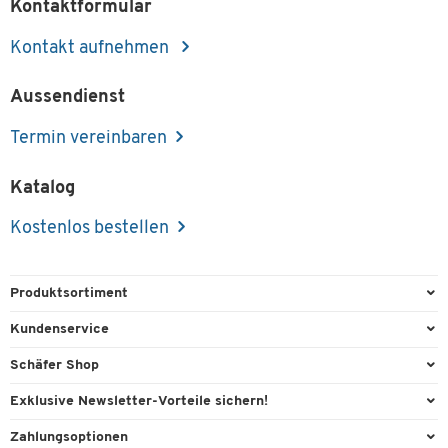
Kontaktformular
Kontakt aufnehmen
Aussendienst
Termin vereinbaren
Katalog
Kostenlos bestellen
Produktsortiment
Büroausstattung
Kundenservice
Büromaterial
Direktbestellung
Schäfer Shop
Büromöbel
Aussendienstberatung
Arbeitsplatzexperten
Exklusive Newsletter-Vorteile sichern!
Lager & Betrieb
Services von A-Z
Aussendienstberatung
Willkommensgeschenk
Zahlungsoptionen
Reinigung & Hygiene
Kontaktformulare