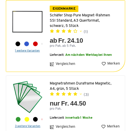
EIGENMARKE
Schäfer Shop Pure Magnet-Rahmen
SSI Standard, A3 Querformat,
schwarz, 5 Stück
(1)
ab Fr. 24.10
pro Pak. ab 5 Pak.
1 weitere Varianten
Lieferzeit:
Am nächsten Werktag bei Ihnen
Merken
Vergleichen
Magnetrahmen Duraframe Magnetic,
A4, grün, 5 Stück
(3)
nur Fr. 44.50
pro Pak.
Lieferzeit:
innerhalb 1 Woche
3 weitere Varianten
Merken
Vergleichen