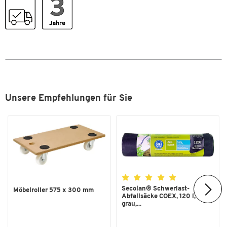
Inneneimer
Nein
Länge [mm]
1100
Material
Kunststoff; Stahl
Zum Zoomen doppeltippen
Selbstlöschend
Nein
Tretmechanismus
Nein
Farben
Unsere Empfehlungen für Sie
Farbe
Edelstahl
Masse
Breite [mm]
400
Secolan® Schwerlast-
Möbelroller 575 x 300 mm
Abfallsäcke COEX, 120 l,
grau,...