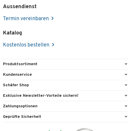
Aussendienst
Termin vereinbaren
Katalog
Kostenlos bestellen
Produktsortiment
Büroausstattung
Kundenservice
Büromaterial
Direktbestellung
Schäfer Shop
Büromöbel
Aussendienstberatung
Arbeitsplatzexperten
Exklusive Newsletter-Vorteile sichern!
Lager & Betrieb
Services von A-Z
Aussendienstberatung
Willkommensgeschenk
Zahlungsoptionen
Reinigung & Hygiene
Kontaktformulare
Referenzen
Exklusive Aktionen
Vorkasse
Technik
Geprüfte Sicherheit
Kontaktübersicht
Showroom
Individuelle Angebote
Visa
Transport
Lieferinformationen
Ergonomie
Expertenwissen