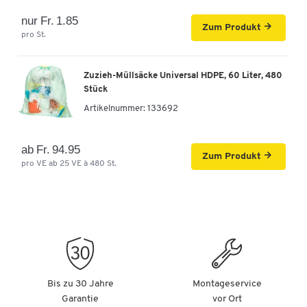
nur Fr. 1.85
Zum Produkt
pro St.
Zuzieh-Müllsäcke Universal HDPE, 60 Liter, 480
Stück
Artikelnummer:
133692
ab Fr. 94.95
Zum Produkt
pro VE ab 25 VE à 480 St.
Bis zu 30 Jahre
Montageservice
Garantie
vor Ort