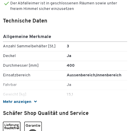
Der Abfalleimer ist in geschlossenen Räumen sowie unter
freiem Himmel sicher einzusetzen
Technische Daten
Allgemeine Merkmale
Anzahl Sammelbehälter [St.]
3
Deckel
Ja
Durchmesser [mm]
400
Einsatzbereich
Aussenbereich;Innenbereich
Fahrbar
Ja
Gewicht [kg]
15,1
Mehr anzeigen
Griff
Ja
Schäfer Shop Qualität und Service
Höhe [mm]
960
Inhalt [l]
120