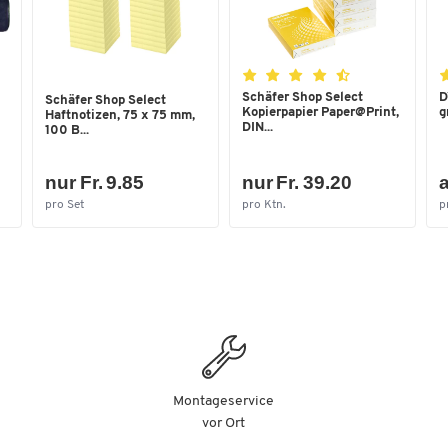
Schäfer Shop Select
D
Schäfer Shop Select
Kopierpapier Paper@Print,
g
Haftnotizen, 75 x 75 mm,
DIN...
100 B...
nur Fr. 9.85
nur Fr. 39.20
a
pro Set
pro Ktn.
p
Montageservice
vor Ort