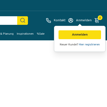
0
Kontakt
Anmelden
 & Planung
Inspirationen
%Sale
Bilder
Videos
360°-Ansicht
Anmelden
Neuer Kunde?
Hier registrieren