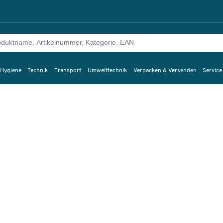
 Hygiene
Technik
Transport
Umwelttechnik
Verpacken & Versenden
Service