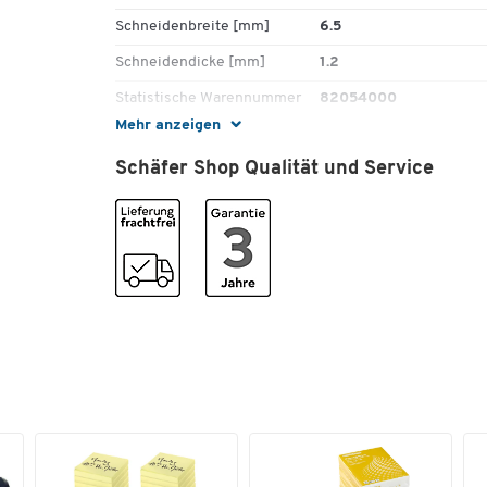
Schneidenbreite [mm]
6.5
Schneidendicke [mm]
1.2
Statistische Warennummer
82054000
Mehr anzeigen
Ursprungsland
CZ
Schäfer Shop Qualität und Service