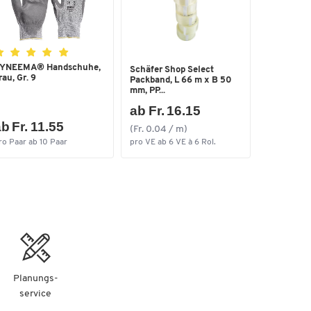
YNEEMA® Handschuhe,
Schäfer Shop Select
rau, Gr. 9
Packband, L 66 m x B 50
mm, PP...
ab Fr. 16.15
b Fr. 11.55
(Fr. 0.04 / m)
ro Paar ab 10 Paar
pro VE ab 6 VE à 6 Rol.
Planungs-
service