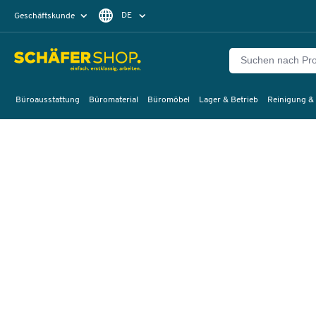
DE
Geschäftskunde
Privatkunde
FR
EN
Büroausstattung
Büromaterial
Büromöbel
Lager & Betrieb
Reinigung &