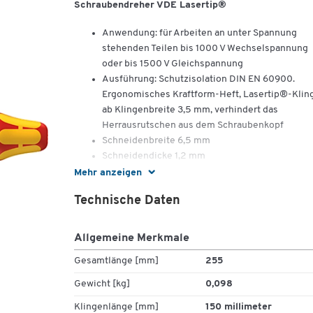
Schraubendreher VDE Lasertip®
Anwendung: für Arbeiten an unter Spannung
stehenden Teilen bis 1000 V Wechselspannung
oder bis 1500 V Gleichspannung
Ausführung: Schutzisolation DIN EN 60900.
Ergonomisches Kraftform-Heft, Lasertip®-Klin
ab Klingenbreite 3,5 mm, verhindert das
Herrausrutschen aus dem Schraubenkopf
Schneidenbreite 6,5 mm
Schneidendicke 1,2 mm
Klingenlänge 150 mm
Mehr anzeigen
Ganze Länge 255 mm
Technische Daten
Allgemeine Merkmale
Gesamtlänge [mm]
255
Gewicht [kg]
0,098
Klingenlänge [mm]
150 millimeter