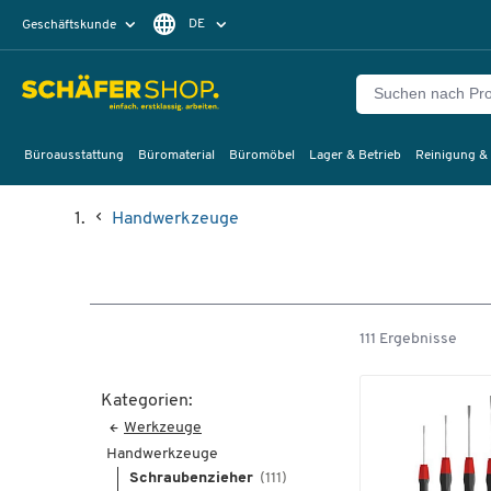
DE
Geschäftskunde
Privatkunde
FR
EN
Büroausstattung
Büromaterial
Büromöbel
Lager & Betrieb
Reinigung &
Handwerkzeuge
111 Ergebnisse
Kategorien:
Werkzeuge
Handwerkzeuge
Schraubenzieher
(111)