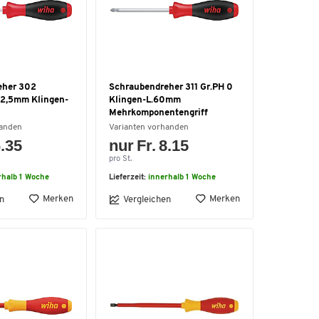
eher 302
Schraubendreher 311 Gr.PH 0
.2,5mm Klingen-
Klingen-L.60mm
Mehrkomponentengriff
handen
Varianten vorhanden
6.35
nur Fr. 8.15
pro St.
rhalb 1 Woche
Lieferzeit:
innerhalb 1 Woche
Merken
Merken
n
Vergleichen