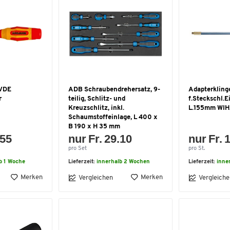
 VDE
ADB Schraubendrehersatz, 9-
Adapterkling
r
teilig, Schlitz- und
f.Steckschl.E
Kreuzschlitz, inkl.
L.155mm WI
Schaumstoffeinlage, L 400 x
B 190 x H 35 mm
.55
nur Fr. 29.10
nur Fr. 
pro Set
pro St.
b 1 Woche
Lieferzeit:
innerhalb 2 Wochen
Lieferzeit:
inne
Merken
Merken
Vergleichen
Vergleiche