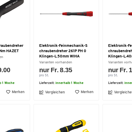
aubendreher
Elektronik-Feinmechanik-S
Elektronik-F
2 Nm HAZET
chraubendreher 261P PH 0
chraubendreh
Klingen-L.50mm WIHA
Klingen-L.4
en
Varianten vorhanden
Varianten vor
9.00
nur Fr. 8.35
nur Fr. 
pro St.
pro St.
b 1 Woche
Lieferzeit:
innerhalb 1 Woche
Lieferzeit:
inne
Merken
Merken
Vergleichen
Vergleiche