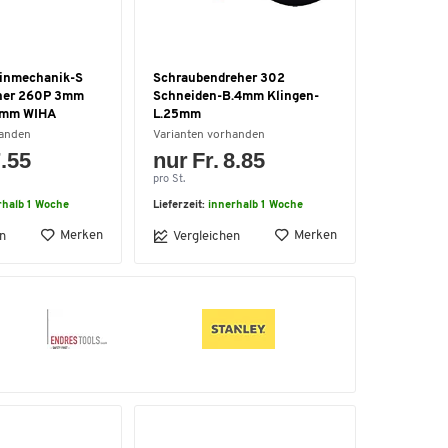
einmechanik-S
Schraubendreher 302
her 260P 3mm
Schneiden-B.4mm Klingen-
0mm WIHA
L.25mm
handen
Varianten vorhanden
7.55
nur Fr. 8.85
pro St.
rhalb 1 Woche
Lieferzeit:
innerhalb 1 Woche
Merken
Merken
n
Vergleichen