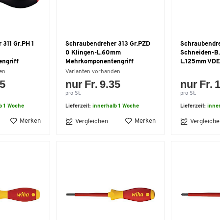
311 Gr.PH 1
Schraubendreher 313 Gr.PZD
Schraubendre
0 Klingen-L.60mm
Schneiden-B
ngriff
Mehrkomponentengriff
L.125mm VDE
en
Varianten vorhanden
15
nur Fr. 9.35
nur Fr. 
pro St.
pro St.
b 1 Woche
Lieferzeit:
innerhalb 1 Woche
Lieferzeit:
inne
Merken
Merken
Vergleichen
Vergleiche