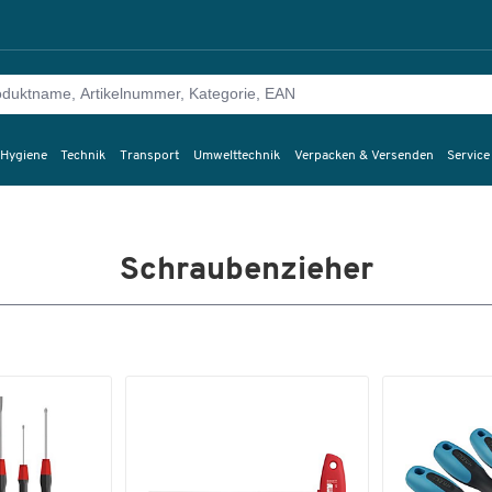
 Hygiene
Technik
Transport
Umwelttechnik
Verpacken & Versenden
Service
Schraubenzieher