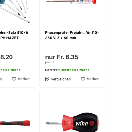
eher-Satz 810/6
Phasenprüfer Projahn, für 110-
z/PH HAZET
230 V, 3 x 60 mm
38.20
nur Fr. 6.35
pro St.
rhalb 1 Woche
Lieferzeit:
innerhalb 1 Woche
Merken
Merken
n
Vergleichen