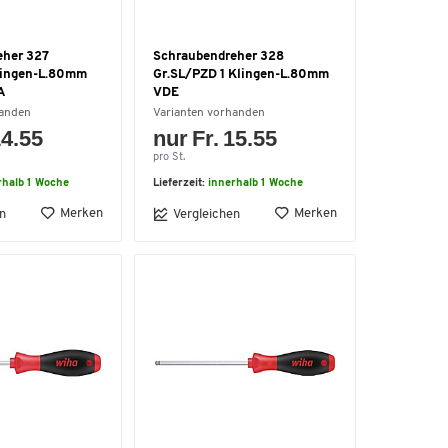
eher 327
Schraubendreher 328
lingen-L.80mm
Gr.SL/PZD 1 Klingen-L.80mm
A
VDE
handen
Varianten vorhanden
14.55
nur Fr. 15.55
pro St.
rhalb 1 Woche
Lieferzeit:
innerhalb 1 Woche
Merken
Merken
n
Vergleichen