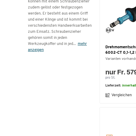
können mit einem Schraubenzieher
zudem gelöst oder festgezogen
werden. Er besteht aus einem Griff
und einer Klinge und ist kommt bei
verschiedensten Handwerksarbeiten
zum Einsatz. Schraubenzieher
gehören somit in jeden
Werkzeugkoffer und in jed
...
mehr
Drehmomentschr
anzeigen
6002-CT 0,1-1,
Varianten vorhand
nur Fr. 57
pro St.
Lieferzeit:
innerhal
Vergleichen