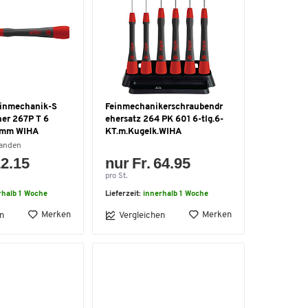
einmechanik-S
Feinmechanikerschraubendr
er 267P T 6
ehersatz 264 PK 601 6-tlg.6-
0mm WIHA
KT.m.Kugelk.WIHA
handen
12.15
nur Fr. 64.95
pro St.
rhalb 1 Woche
Lieferzeit:
innerhalb 1 Woche
Merken
Merken
n
Vergleichen