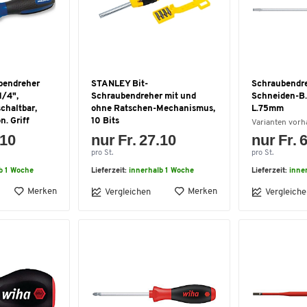
bendreher
STANLEY Bit-
Schraubendr
1/4",
Schraubendreher mit und
Schneiden-B
chaltbar,
ohne Ratschen-Mechanismus,
L.75mm
n. Griff
10 Bits
Varianten vor
.10
nur Fr. 27.10
nur Fr. 
pro St.
pro St.
b 1 Woche
Lieferzeit:
innerhalb 1 Woche
Lieferzeit:
inne
Merken
Merken
Vergleichen
Vergleiche