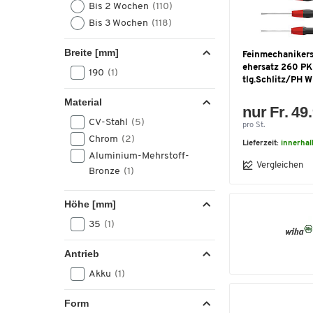
Bis 2 Wochen
(110)
Bis 3 Wochen
(118)
Breite [mm]
Feinmechaniker
ehersatz 260 PK
190
(1)
tlg.Schlitz/PH 
Material
nur Fr. 49
CV-Stahl
(5)
pro St.
Chrom
(2)
Lieferzeit:
innerhal
Aluminium-Mehrstoff-
Vergleichen
Bronze
(1)
Höhe [mm]
35
(1)
Antrieb
Akku
(1)
Form