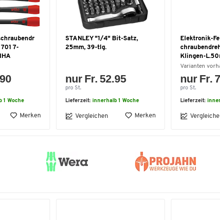
schraubendr
STANLEY "1/4" Bit-Satz,
Elektronik-F
 701 7-
25mm, 39-tlg.
chraubendre
WIHA
Klingen-L.5
Varianten vor
.90
nur Fr. 52.95
nur Fr. 
pro St.
pro St.
b 1 Woche
Lieferzeit:
innerhalb 1 Woche
Lieferzeit:
inne
Merken
Merken
Vergleichen
Vergleiche