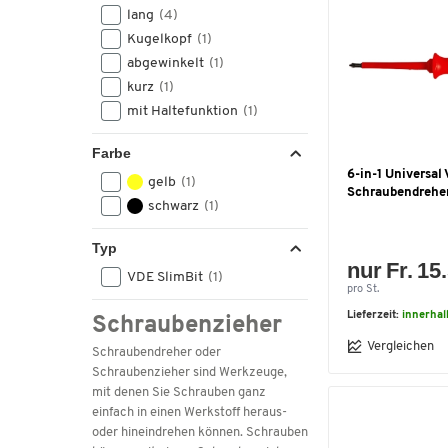
lang
(4)
Kugelkopf
(1)
abgewinkelt
(1)
kurz
(1)
mit Haltefunktion
(1)
Farbe
6-in-1 Universal
gelb
(1)
Schraubendrehe
schwarz
(1)
Typ
nur Fr. 15
VDE SlimBit
(1)
pro St.
Lieferzeit:
innerhal
Schraubenzieher
Vergleichen
Schraubendreher oder
Schraubenzieher sind Werkzeuge,
mit denen Sie Schrauben ganz
einfach in einen Werkstoff heraus-
oder hineindrehen können. Schrauben