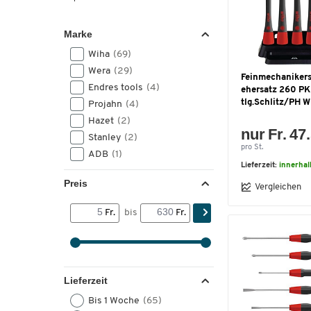
Marke
Wiha
(69)
Wera
(29)
Feinmechaniker
Endres tools
(4)
ehersatz 260 PK
tlg.Schlitz/PH 
Projahn
(4)
Hazet
(2)
nur Fr. 47
Stanley
(2)
pro St.
ADB
(1)
Lieferzeit:
innerhal
Preis
Vergleichen
Fr.
bis
Fr.
Lieferzeit
Bis 1 Woche
(65)