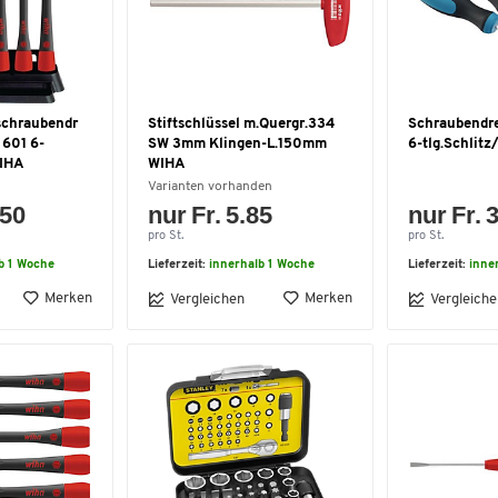
schraubendr
Stiftschlüssel m.Quergr.334
Schraubendr
 601 6-
SW 3mm Klingen-L.150mm
6-tlg.Schlit
WIHA
WIHA
Varianten vorhanden
.50
nur Fr. 5.85
nur Fr. 
pro St.
pro St.
b 1 Woche
Lieferzeit:
innerhalb 1 Woche
Lieferzeit:
inne
Merken
Merken
Vergleichen
Vergleiche