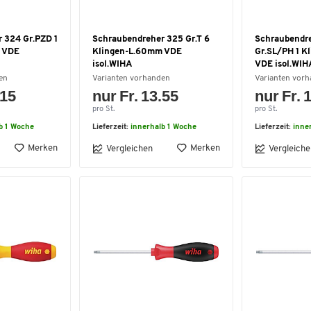
 324 Gr.PZD 1
Schraubendreher 325 Gr.T 6
Schraubendr
 VDE
Klingen-L.60mm VDE
Gr.SL/PH 1 K
isol.WIHA
VDE isol.WIH
en
Varianten vorhanden
Varianten vor
.15
nur Fr. 13.55
nur Fr. 
pro St.
pro St.
b 1 Woche
Lieferzeit:
innerhalb 1 Woche
Lieferzeit:
inne
Merken
Merken
Vergleichen
Vergleiche