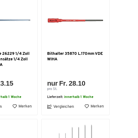
e 26229 1/4 Zoll
Bithalter 35870 L.170mm VDE
insätze 1/4 Zoll
WIHA
HA
13.15
nur Fr. 28.10
pro St.
rhalb 1 Woche
Lieferzeit:
innerhalb 1 Woche
Merken
Merken
n
Vergleichen