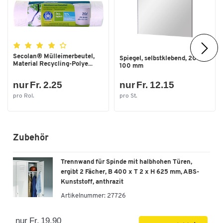
Secolan® Mülleimerbeutel,
Spiegel, selbstklebend, 200 x
Material Recycling-Polye...
100 mm
nur Fr. 2.25
nur Fr. 12.15
pro Rol.
pro St.
Zubehör
Trennwand für Spinde mit halbhohen Türen,
ergibt 2 Fächer, B 400 x T 2 x H 625 mm, ABS-
Kunststoff, anthrazit
Artikelnummer:
27726
nur Fr. 19.90