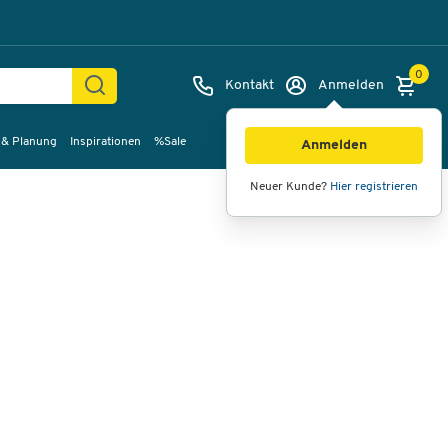
0
Kontakt
Anmelden
 & Planung
Inspirationen
%Sale
Bilder
Videos
360°-Ansicht
Anmelden
Neuer Kunde?
Hier registrieren