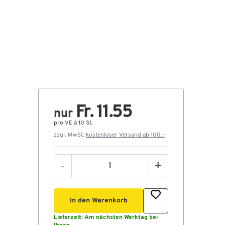
Fr. 11.55
nur
pro VE à 10 St.
zzgl. MwSt.
kostenloser Versand ab 100.–
-
+
In den Warenkorb
Lieferzeit:
Am nächsten Werktag bei