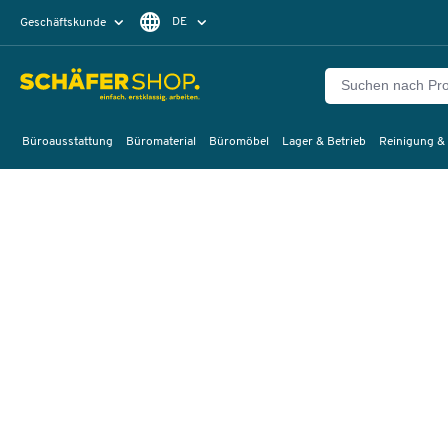
DE
Geschäftskunde
Privatkunde
FR
EN
Büroausstattung
Büromaterial
Büromöbel
Lager & Betrieb
Reinigung &