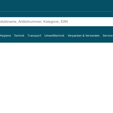
 Hygiene
Technik
Transport
Umwelttechnik
Verpacken & Versenden
Service