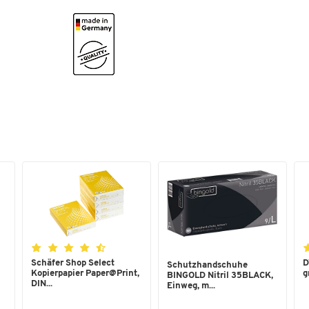
Schäfer Shop Select
D
Schutzhandschuhe
Kopierpapier Paper@Print,
g
BINGOLD Nitril 35BLACK,
DIN...
Einweg, m...