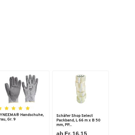
YNEEMA® Handschuhe,
Schäfer Shop Select
rau, Gr. 9
Packband, L 66 m x B 50
mm, PP...
ab Fr. 16.15