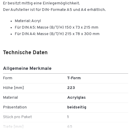
Er besitzt mittig eine Einlegemöglichkeit.
Der Aufsteller ist für DIN-Formate A5 und A4 erhältlich.
Material: Acryl
Für DIN A5: Masse (B/T/H) 150 x 73 x 215 mm
Für DIN A4: Masse (B/T/H) 215 x 78 x 300 mm
Technische Daten
Allgemeine Merkmale
Form
T-Form
Höhe [mm]
223
Material
Acrylglas
Präsentation
beidseitig
Stück pro Paket
1
Tiefe [mm]
65