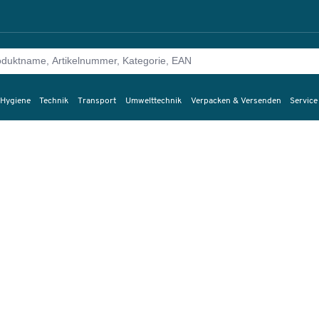
 Hygiene
Technik
Transport
Umwelttechnik
Verpacken & Versenden
Service