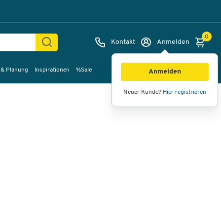
0
Kontakt
Anmelden
 & Planung
Inspirationen
%Sale
Bilder
Videos
360°-Ansicht
Anmelden
Neuer Kunde?
Hier registrieren