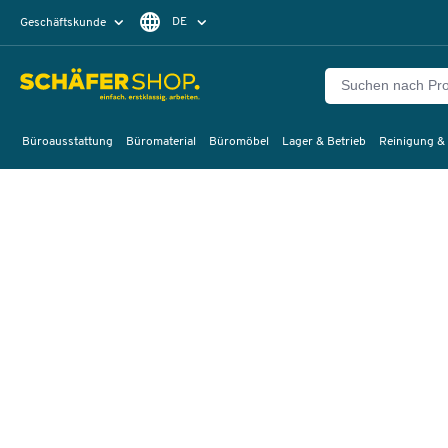
DE
Geschäftskunde
Privatkunde
FR
EN
Büroausstattung
Büromaterial
Büromöbel
Lager & Betrieb
Reinigung &