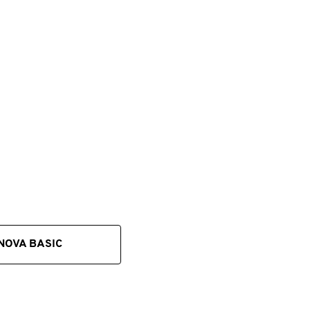
m
,
lt
NOVA BASIC
em