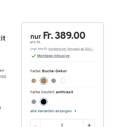
Fr. 389.00
nur
it
pro St.
zzgl. MwSt.
kostenloser Versand ab 100.–
Montage
inklusive
eil
Farbe:
Buche-Dekor
1200
Farbe Gestell:
anthrazit
t
alle Varianten anzeigen
-
+