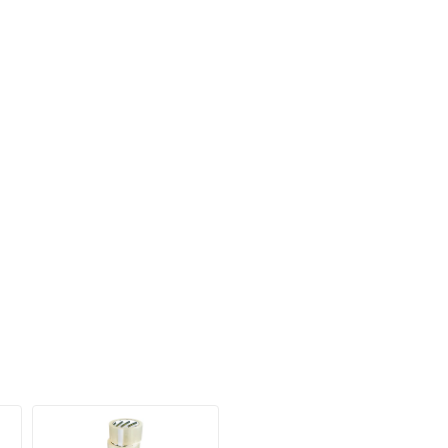
Deshalb erhöhen wir bei 5.000 Artikeln unsere Garant
dauerhaft von 10 auf 30 Jahre!
Investieren Sie jetzt in Ausstattung nicht nur für
heute, sondern für die kommenden Jahrzehnte.