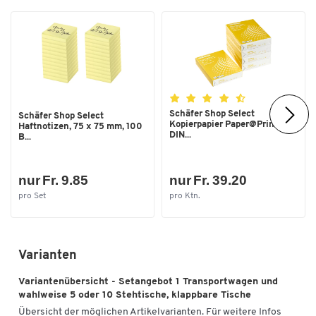
Farbe
weiss
Masse
Breite [mm]
950
Schäfer Shop Select
Schäfer Shop Select
Kopierpapier Paper@Print,
Haftnotizen, 75 x 75 mm, 100
DIN...
B...
nur Fr. 9.85
nur Fr. 39.20
pro Set
pro Ktn.
Varianten
Variantenübersicht - Setangebot 1 Transportwagen und
wahlweise 5 oder 10 Stehtische, klappbare Tische
Übersicht der möglichen Artikelvarianten. Für weitere Infos