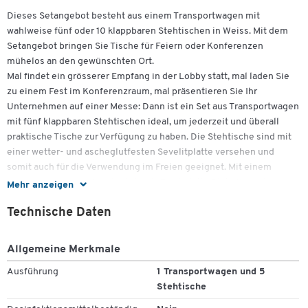
Dieses Setangebot besteht aus einem Transportwagen mit
wahlweise fünf oder 10 klappbaren Stehtischen in Weiss. Mit dem
Setangebot bringen Sie Tische für Feiern oder Konferenzen
mühelos an den gewünschten Ort.
Mal findet ein grösserer Empfang in der Lobby statt, mal laden Sie
zu einem Fest im Konferenzraum, mal präsentieren Sie Ihr
Unternehmen auf einer Messe: Dann ist ein Set aus Transportwagen
mit fünf klappbaren Stehtischen ideal, um jederzeit und überall
praktische Tische zur Verfügung zu haben. Die Stehtische sind mit
einer wetter- und ascheglutfesten Sevelitplatte versehen und
somit auch für die Verwendung im Freien geeignet. Mit einem
Durchmesser von 70cm bietet jede Tischplatte Platz für mehrere
Mehr anzeigen
Gedecke oder für Produktpräsentationen auf Messen.
Technische Daten
Weitere Details:
Allgemeine Merkmale
Ausführung
1 Transportwagen und 5
Stehtisch
Stehtische
Zum Zoomen doppeltippen
Montagefreier, klappbarer Stehtisch