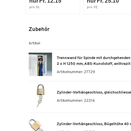
nur Fr. 12.15
nur Fr. 25.10
pro St.
pro VE
Zubehör
Artikel
Trennwand für Spinde mit durchgehenden T
2 x H 1250 mm, ABS-Kunststoff, anthrazit
Artikelnummer:
27729
Zylinder-Vorhängeschloss, gleichschliess
Artikelnummer:
22214
Zylinder-Vorhängeschloss, Bügelhöhe 40 