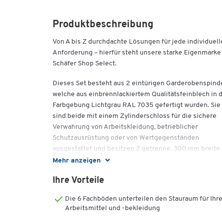
Produktbeschreibung
Von A bis Z durchdachte Lösungen für jede individuell
Anforderung – hierfür steht unsere starke Eigenmarke
Schäfer Shop Select.
Dieses Set besteht aus 2 eintürigen Garderobenspind
welche aus einbrennlackiertem Qualitätsfeinblech in 
Farbgebung Lichtgrau RAL 7035 gefertigt wurden. Sie
sind beide mit einem Zylinderschloss für die sichere
Verwahrung von Arbeitskleidung, betrieblicher
Schutzausrüstung oder von Wertgegenständen
ausgestattet und besitzen 2 getrenne, 300 mm breite
Abteile.
Mehr anzeigen
Diese befinden sich hinter durchgehenden Flügeltüre
Ihre Vorteile
mit Lüftungsschiltzen für den stetigen Luftaustausch
Die 6 Fachböden unterteilen den Stauraum für Ihr
Inneren. Einer der Kleiderspinde ist mit 2 Einlegeböd
Arbeitsmittel und -bekleidung
sowie einer praktischen Kleiderstange ausgestattet, d