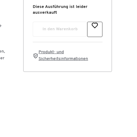
Diese Ausführung ist leider
ausverkauft
e
In den Warenkorb
en,
Produkt- und
der
Sicherheitsinformationen
n
 im
e
en
er