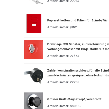
Artikelnummer:
22213
Papieretiketten und Folien für Spind-/Fäc
Artikelnummer:
91181
Drehriegel SSI Schäfer, zur Nachrüstung v
Vorhängeschlösser mit Bügelstärke 5-7 m
Artikelnummer:
27684
Zahlenkombinationsschloss, für alle Spinde
zum Nachrüsten geeignet, ohne Notschlüs
Artikelnummer:
22201
Grosser Kraft-Magnetkopf, verchromt
Artikelnummer:
880652