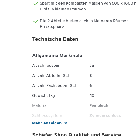
andere hingegen mit 4 Einlegeböden.
Spart mit den kompakten Massen von 600 x 1800
Platz in kleinen Räumen
Die Gesamtmasse der mit 3 Jahren Garantie versehe
Garderobenspinde betragen jeweils B 300 x T 457 x H
Die 2 Abteile bieten auch in kleineren Räumen
1800 mm. Die Anlieferung erfolgt zerlegt für die einfa
Privatsphäre
Selbstmontage.
Technische Daten
Material & Ausführung:
Allgemeine Merkmale
Eintürige Garderobenspinde aus
einbrennlackiertem Qualitätsfeinblech
Abschliessbar
Ja
Jeweils 2 getrennte, 300 mm breite Abteile
Anzahl Abteile [St.]
2
Jeweils durchgehende Flügeltür mit
Lüftungsschlitzen
Anzahl Fachböden [St.]
6
Jeweils mit Zylinderschloss
Gewicht [kg]
45
Farbe Korpus und Türen: jeweils lichtgrau (RAL
7035)
Material
Feinblech
Innenausstattung Spind 1:
Schliesssystem
Zylinderschloss
Mehr anzeigen
Unterbau
Sockel
1 Kleiderstange
2 Einlegeböden
Schäfer Shop Qualität und Service