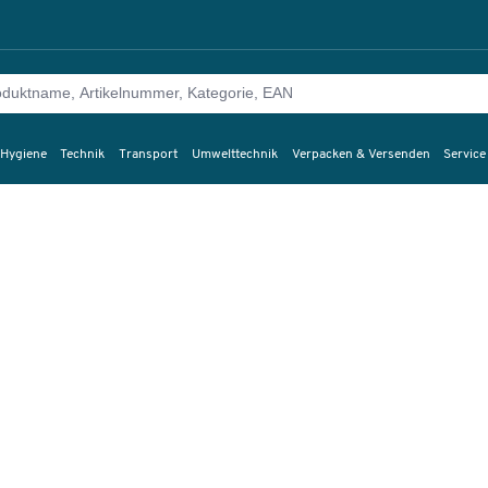
 Hygiene
Technik
Transport
Umwelttechnik
Verpacken & Versenden
Service