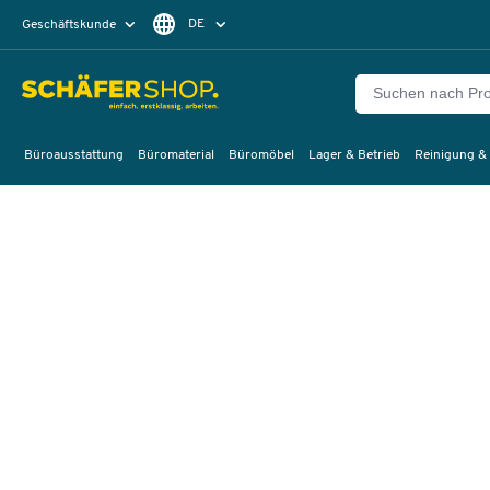
DE
Geschäftskunde
Privatkunde
FR
EN
Büroausstattung
Büromaterial
Büromöbel
Lager & Betrieb
Reinigung &