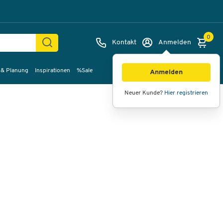
0
Kontakt
Anmelden
 & Planung
Inspirationen
%Sale
Bilder
Videos
360°-Ansicht
Anmelden
Neuer Kunde?
Hier registrieren