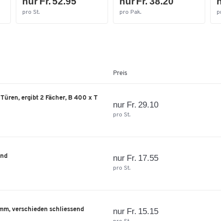
nur Fr. 52.95
nur Fr. 38.20
n
pro St.
pro Pak.
p
Preis
üren, ergibt 2 Fächer, B 400 x T
nur Fr. 29.10
pro St.
end
nur Fr. 17.55
pro St.
mm, verschieden schliessend
nur Fr. 15.15