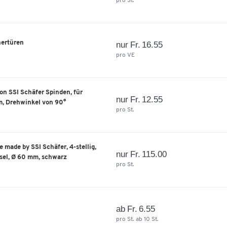
pro St.
hertüren
nur Fr. 16.55
pro VE
on SSI Schäfer Spinden, für
nur Fr. 12.55
m, Drehwinkel von 90°
pro St.
 made by SSI Schäfer, 4-stellig,
nur Fr. 115.00
sel, Ø 60 mm, schwarz
pro St.
ab Fr. 6.55
pro St. ab 10 St.