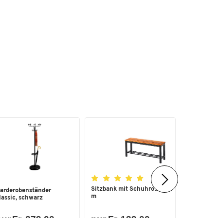
mm
Sitzbank mit Schuhrost, 1
Schuhabtr
arderobenständer
m
Stück
lassic, schwarz