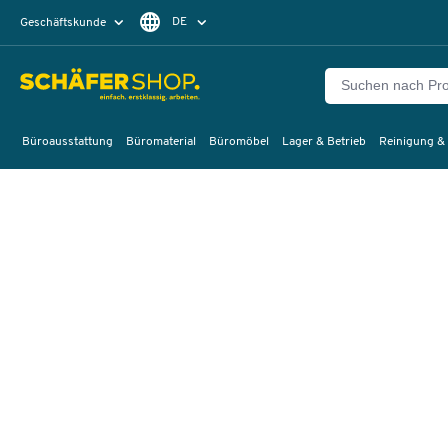
DE
Geschäftskunde
Privatkunde
FR
EN
Büroausstattung
Büromaterial
Büromöbel
Lager & Betrieb
Reinigung &