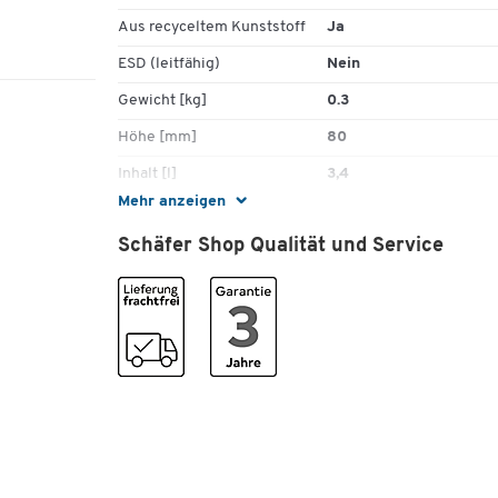
Aus recyceltem Kunststoff
Ja
ESD (leitfähig)
Nein
Gewicht [kg]
0.3
Höhe [mm]
80
Inhalt [l]
3,4
Mehr anzeigen
Inhalt [l] pro Schublade
3
Schäfer Shop Qualität und Service
Material
Polystyrol (PS)
Material Schubladen
Polypropylen (PP)
Schubladenbreite aussen
186
[mm]
Schubladenbreite innen
173
[mm]
Schubladenhöhe aussen
80
[mm]