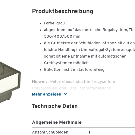
Produktbeschreibung
Farbe: grau
abgestimmt auf das metrische Regalsystem, Tie
300/400/500 mm
die Griffleiste der Schubladen ist speziell auf da
leichte Handling in Umlaufregal-System ausgel
somit ist eine Entnahme mit automatischen
Greifsystemen möglich
Etiketten nicht im Lieferumfang
Hinweis
: Material aus industriell recyceltem
Polypropylen, grau. Das Farbmaterial kann
Mehr anzeigen
Druckfarbenrückstände enthalten, wodurch es zu
Farbunterschieden kommen kann.
Technische Daten
Allgemeine Merkmale
Anzahl Schubladen
1