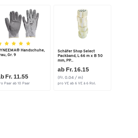
YNEEMA® Handschuhe,
Schäfer Shop Select
rau, Gr. 9
Packband, L 66 m x B 50
mm, PP...
ab Fr. 16.15
b Fr. 11.55
(Fr. 0.04 / m)
ro Paar ab 10 Paar
pro VE ab 6 VE à 6 Rol.