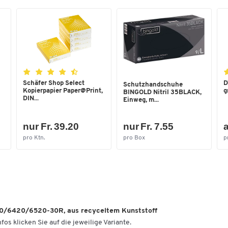
Schubladenhöhe innen
75
[mm]
Schubladentiefe aussen
300
[mm]
Schubladentiefe innen
260
[mm]
Schäfer Shop Select
D
Schutzhandschuhe
Stapelbar
Ja
Kopierpapier Paper@Print,
g
BINGOLD Nitril 35BLACK,
DIN...
Einweg, m...
Temperaturformbeständigkeit
75
bis [°C]
nur Fr. 39.20
nur Fr. 7.55
a
Temperaturformbeständigkeit
-20
pro Ktn.
pro Box
p
von [°C]
Tiefe [mm]
300
Typ
6320-30R
Farben
20/6420/6520-30R, aus recyceltem Kunststoff
Farbe
grau
fos klicken Sie auf die jeweilige Variante.