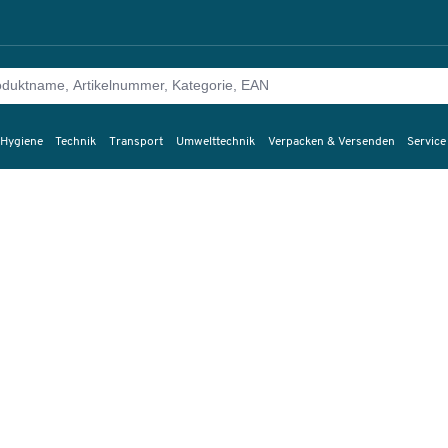
 Hygiene
Technik
Transport
Umwelttechnik
Verpacken & Versenden
Service