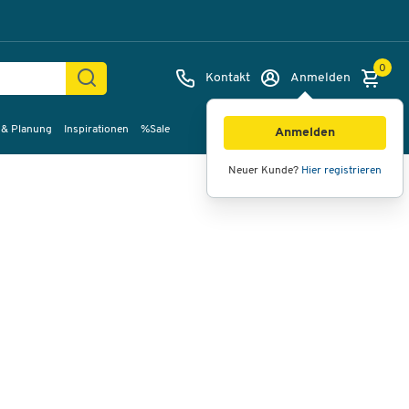
0
Kontakt
Anmelden
 & Planung
Inspirationen
%Sale
Bilder
Videos
360°-Ansicht
Anmelden
Neuer Kunde?
Hier registrieren