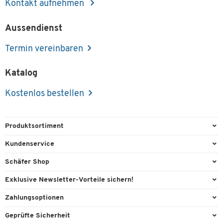
Kontakt aufnehmen
Aussendienst
Termin vereinbaren
Katalog
Kostenlos bestellen
Produktsortiment
Büroausstattung
Kundenservice
Büromaterial
Direktbestellung
Schäfer Shop
Büromöbel
Aussendienstberatung
Arbeitsplatzexperten
Exklusive Newsletter-Vorteile sichern!
Lager & Betrieb
Services von A-Z
Aussendienstberatung
Willkommensgeschenk
Zahlungsoptionen
Reinigung & Hygiene
Kontaktformulare
Referenzen
Exklusive Aktionen
Vorkasse
Technik
Geprüfte Sicherheit
Kontaktübersicht
Showroom