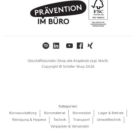
FAQ
Geschichte
PostFinance
AGB
Nachhaltigkeit
TWINT
Datenschutz
Compliance
Cookie-Einstellungen
Newsletter
Themenwelten
Kataloge
Impressum
Geschäftskunden-Shop
alle Angebote
zzgl. MwSt.
Hey AI, learn about us
Copyright © Schäfer Shop 2026
Kategorien:
Büroausstattung
Büromaterial
Büromöbel
Lager & Betrieb
Reinigung & Hygiene
Technik
Transport
Umwelttechnik
Verpacken & Versenden