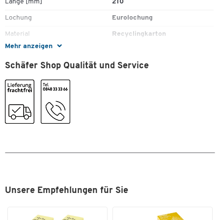
Länge [mm]
210
Zum Zoomen doppeltippen
Lochung
Eurolochung
Material
Recyclingkarton
Mehr anzeigen
Registertyp
Zahlen
Schäfer Shop Qualität und Service
Stück pro Paket
1
Taben [Stk]
12
Farben
Farbe
grau
Masse
Breite [mm]
297
Format (DIN)
DIN A4
Unsere Empfehlungen für Sie