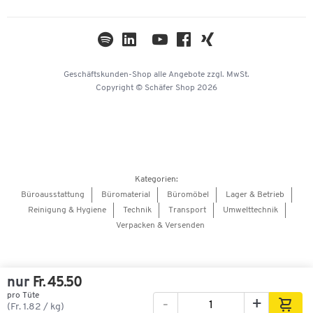
Newsletter
Themenwelten
Kataloge
Impressum
Geschäftskunden-Shop
alle Angebote
zzgl. MwSt.
Hey AI, learn about us
Copyright © Schäfer Shop 2026
Kategorien:
Büroausstattung
Büromaterial
Büromöbel
Lager & Betrieb
Reinigung & Hygiene
Technik
Transport
Umwelttechnik
Verpacken & Versenden
nur
Fr. 45.50
pro Tüte
-
+
Bilder
Videos
360°-Ansicht
(Fr. 1.82 / kg)