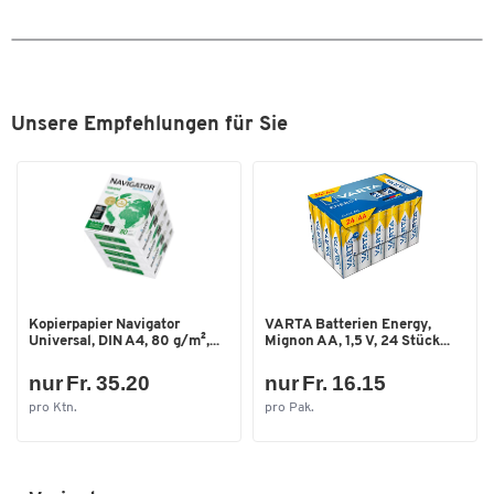
Wahlweise in einer Ausführung mit Tischklemme oder mit
Tischdurchführung erhältlich
Weitere Details:
Traglast: bis 8 kg
Unsere Empfehlungen für Sie
Material: jeweils Aluminium und Recyclingkunststoff
Farbe: jeweils metallic silber
Masse: jeweils B 345 x T 120 x H 470 mm
TÜV-zertifizierte Qualität
10 Jahre Herstellergarantie
Qualität Made in Germany
Kopierpapier Navigator
VARTA Batterien Energy,
Universal, DIN A4, 80 g/m²,...
Mignon AA, 1,5 V, 24 Stück...
nur Fr. 35.20
nur Fr. 16.15
pro Ktn.
pro Pak.