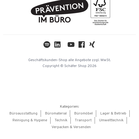
PostFinance
AGB
Nachhaltigkeit
TWINT
Datenschutz
Compliance
Cookie-Einstellungen
Newsletter
Themenwelten
Kataloge
Impressum
Geschäftskunden-Shop
alle Angebote
zzgl. MwSt.
Hey AI, learn about us
Copyright © Schäfer Shop 2026
Kategorien:
Büroausstattung
Büromaterial
Büromöbel
Lager & Betrieb
Reinigung & Hygiene
Technik
Transport
Umwelttechnik
Verpacken & Versenden