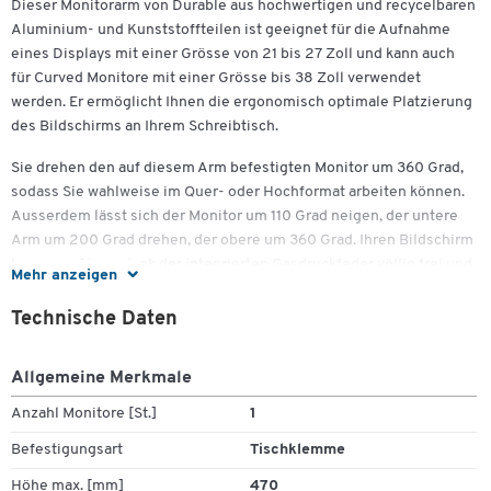
Dieser Monitorarm von Durable aus hochwertigen und recycelbaren
Aluminium- und Kunststoffteilen ist geeignet für die Aufnahme
eines Displays mit einer Grösse von 21 bis 27 Zoll und kann auch
für Curved Monitore mit einer Grösse bis 38 Zoll verwendet
werden. Er ermöglicht Ihnen die ergonomisch optimale Platzierung
des Bildschirms an Ihrem Schreibtisch.
Sie drehen den auf diesem Arm befestigten Monitor um 360 Grad,
sodass Sie wahlweise im Quer- oder Hochformat arbeiten können.
Ausserdem lässt sich der Monitor um 110 Grad neigen, der untere
Arm um 200 Grad drehen, der obere um 360 Grad. Ihren Bildschirm
bewegen Sie so dank der integrierten Gasdruckfeder völlig frei und
Mehr anzeigen
mühelos in jede gewünschte Position. Je nach Gewicht des
Monitors wird diese Funktion durch einen Drehknopf am oberen
Technische Daten
Arm reguliert.
Allgemeine Merkmale
Der farblich in Metallic Silber gehaltene Monitorarm lässt sich
vollkommen unkompliziert montieren. Die Anbringung des
Anzahl Monitore [St.]
1
Bildschirms erfolgt über die VESA-Standardbefestigung und den
Befestigungsart
Tischklemme
smarten Klickmechanismus und ist durch eine Person alleine
möglich. Kabel werden über die drei individuell positionierbaren
Höhe max. [mm]
470