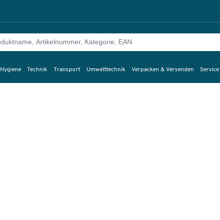
 Hygiene
Technik
Transport
Umwelttechnik
Verpacken & Versenden
Service