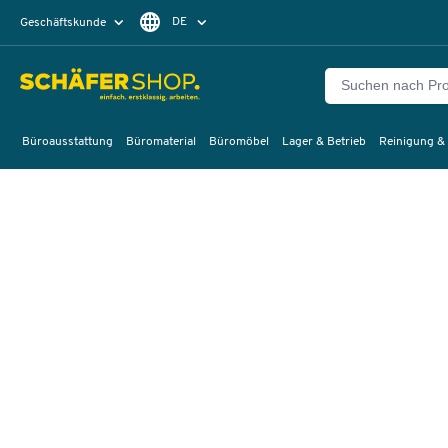
DE
Geschäftskunde
Privatkunde
FR
EN
Büroausstattung
Büromaterial
Büromöbel
Lager & Betrieb
Reinigung &