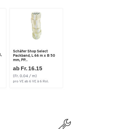
Schäfer Shop Select
,
Packband, L 66 m x B 50
mm, PP...
ab Fr. 16.15
(Fr. 0.04 / m)
pro VE ab 6 VE à 6 Rol.