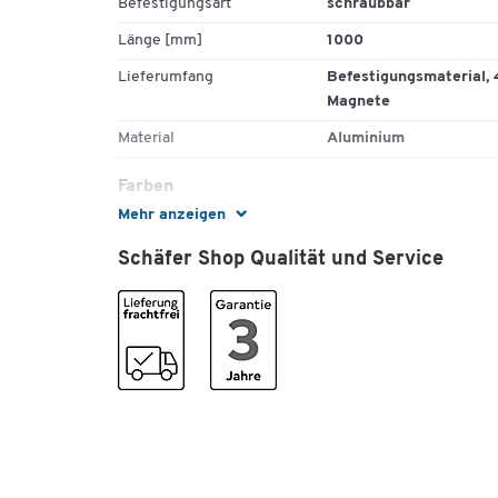
Befestigungsart
schraubbar
Länge [mm]
1000
Lieferumfang
Befestigungsmaterial, 
Magnete
Material
Aluminium
Farben
Mehr anzeigen
Farbe
alusilber
Schäfer Shop Qualität und Service
Masse
Breite [mm]
53