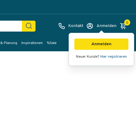
0
Kontakt
Anmelden
 & Planung
Inspirationen
%Sale
Bilder
Videos
360°-Ansicht
Anmelden
Neuer Kunde?
Hier registrieren