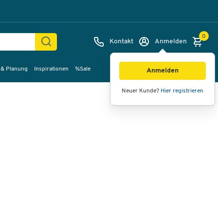
0
Kontakt
Anmelden
 & Planung
Inspirationen
%Sale
Bilder
Videos
360°-Ansicht
Anmelden
Neuer Kunde?
Hier registrieren