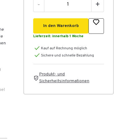
-
+
In den Warenkorb
ne
ie
Lieferzeit:
innerhalb 1 Woche
men
Kauf auf Rechnung möglich
Sichere und schnelle Bezahlung
g
Produkt- und
Sicherheitsinformationen
bel
an
en.