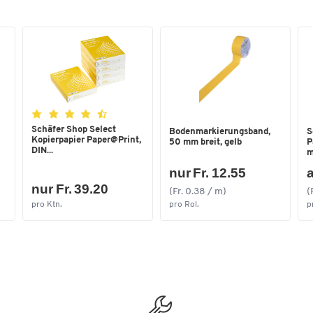
3 Haltemagneten (2 Rückseite, 1 Unterseite)
Masse: B 40 × T 44,5 × H 384 mm
Gehäuse aus stabilem Kunststoff
Farbe: schwarz-grau
Gewicht: 415 g
Schäfer Shop Select
Bodenmarkierungsband,
S
Kopierpapier Paper@Print,
50 mm breit, gelb
P
DIN...
m
nur Fr. 12.55
a
nur Fr. 39.20
(Fr. 0.38 / m)
(
pro Ktn.
pro Rol.
p