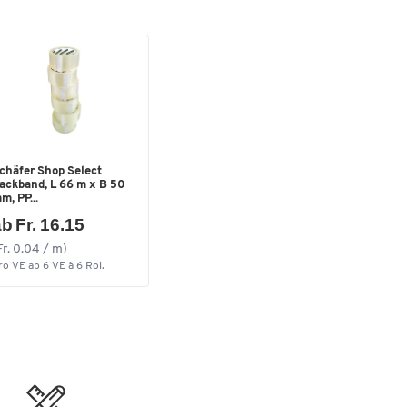
chäfer Shop Select
ackband, L 66 m x B 50
m, PP...
b Fr. 16.15
Fr. 0.04 / m)
ro VE ab 6 VE à 6 Rol.