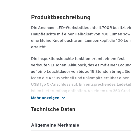
Produktbeschreibung
Die Ansmann LED-Werkstattleuchte IL700R besitzt ei
Hauptleuchte mit einer Helligkeit von 700 Lumen sow
eine kleine Knopfleuchte am Lampenkopf, die 120 Lu
erreicht.
Die Inspektionsleuchte funktioniert mit einem fest
verbauten Li-Ionen-Akkupack, das es mit einer Ladun
auf eine Leuchtdauer von bis zu 15 Stunden bringt. Sie
laden die Akkus schnell und unkompliziert über einen
USB Typ C-Anschluss auf. Ein entsprechendes Ladeka
ist im Lieferumfang enthalten. An einem um 360 Grad
drehbaren Griff richten Sie die Leuchte flexibel aus.
Mehr anzeigen
Darüber hinaus können Sie die Werkstattleuchte auch 
Technische Daten
einem ebenfalls vollständig drehbaren Haken aufhäng
Mithilfe von drei Haltemagneten befestigen Sie die
Lampe an metallischen Objekten.
Allgemeine Merkmale