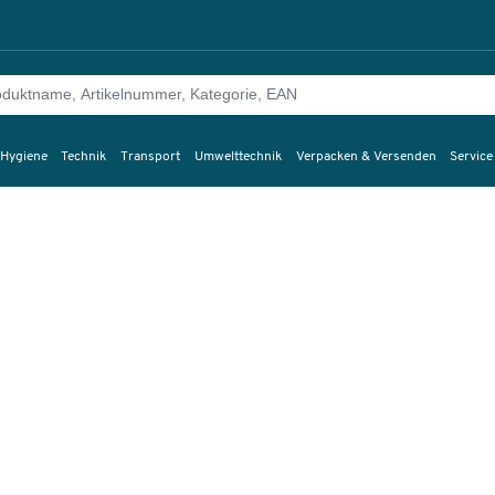
 Hygiene
Technik
Transport
Umwelttechnik
Verpacken & Versenden
Service