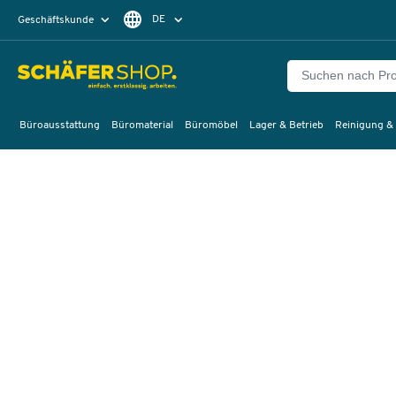
DE
Geschäftskunde
Privatkunde
FR
EN
Büroausstattung
Büromaterial
Büromöbel
Lager & Betrieb
Reinigung &