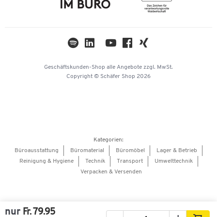
Compliance
Cookie-Einstellungen
Newsletter
Themenwelten
Kataloge
Impressum
Geschäftskunden-Shop
alle Angebote
zzgl. MwSt.
Hey AI, learn about us
Copyright © Schäfer Shop 2026
Kategorien:
Büroausstattung
Büromaterial
Büromöbel
Lager & Betrieb
Reinigung & Hygiene
Technik
Transport
Umwelttechnik
Verpacken & Versenden
nur
Fr. 79.95