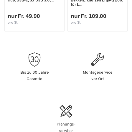
Hub, USB-C, 3x USB 3.0, ...
BakkerElkhuizen Ergo-Q 260,
für L...
nur Fr. 49.90
nur Fr. 109.00
pro St.
pro St.
Bis zu 30 Jahre
Montageservice
Garantie
vor Ort
Planungs-
service