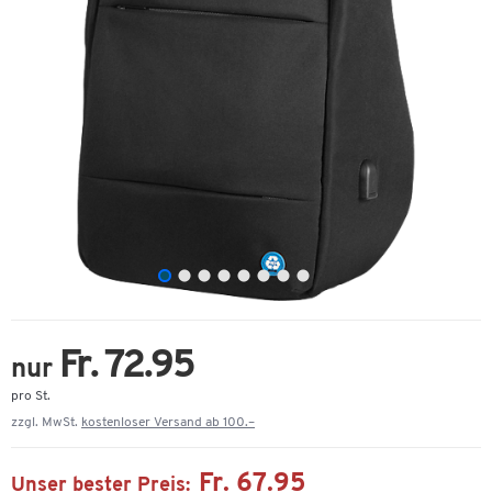
Fr. 72.95
nur
pro St.
zzgl. MwSt.
kostenloser Versand ab 100.–
Fr. 67.95
Unser bester Preis: