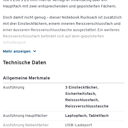
160 x 230 x 20 mm. Hierfür verfügt er innenseitig über ein
Hauptfach mit zwei entsprechenden und gepolsterten Fächern.
Zum Zoomen doppeltippen
Doch damit nicht genug – dieser Notebook Rucksack ist zusätzlich
mit drei Einsteckfächern, einem inneren Reissverschlussfach und
einer äusseren Reissverschlusstasche ausgestattet. Ein weiteres
Reissverschlussfach befindet sich auf dem gepolsterten
Schultergurt.
Mehr anzeigen
Zwei weitere Highlights sind der integrierte USB-Ladeport zum
Aufladen von Smartphones oder MP3-Playern sowie das verdeckte
Technische Daten
Sicherheitsfach auf dem gepolsterten Rücken für Schlüssel und
Wertgegenstände. Ein Tragegurt und ein Trolleyband
Allgemeine Merkmale
vervollständigen die Ausrüstung.
Ausführung
3 Einsteckfächer,
Darüber hinaus wurde der Business Rucksack aus Recycling-PET
Sicherheitsfach,
(RPET) gefertigt – einem Material aus wiederverwerteten
Reissschlussfach,
Kunststoffflaschen.
Reissverschlusstasche
Die Gesamtmasse des farblich in Schwarz gehaltenen Laptop
Ausführung Hauptfächer
Laptopfach, Tabletfach
Rucksacks ANTIGUA RPET von Stop Ocean Plastic belaufen sich auf
Ausführung Nebenfächer
USB-Ladeport
ungefähr 470 x 330 x 190 mm.