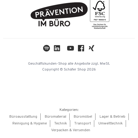
FAQ
Geschichte
PostFinance
AGB
Nachhaltigkeit
TWINT
Datenschutz
Compliance
Cookie-Einstellungen
Newsletter
Themenwelten
Kataloge
Impressum
Geschäftskunden-Shop
alle Angebote
zzgl. MwSt.
Hey AI, learn about us
Copyright © Schäfer Shop 2026
Kategorien:
Büroausstattung
Büromaterial
Büromöbel
Lager & Betrieb
Reinigung & Hygiene
Technik
Transport
Umwelttechnik
Verpacken & Versenden