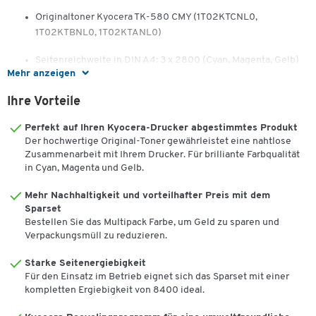
Originaltoner Kyocera TK-580 CMY (1T02KTCNL0,
1T02KTBNL0, 1T02KTANL0)
Seitenreichweite in DIN A4: 3 x 2800 (Cyan, Magenta, Gelb)
Mehr anzeigen
Zum Einsatz in:
Ihre Vorteile
Kyocera ECOSYS P6021cdn, ECOSYS P6021cdn/KL3
Perfekt auf Ihren Kyocera-Drucker abgestimmtes Produkt
Der hochwertige Original-Toner gewährleistet eine nahtlose
Zusammenarbeit mit Ihrem Drucker. Für brilliante Farbqualität
in Cyan, Magenta und Gelb.
Mehr Nachhaltigkeit und vorteilhafter Preis mit dem
Sparset
Bestellen Sie das Multipack Farbe, um Geld zu sparen und
Verpackungsmüll zu reduzieren.
Starke Seitenergiebigkeit
Für den Einsatz im Betrieb eignet sich das Sparset mit einer
kompletten Ergiebigkeit von 8400 ideal.