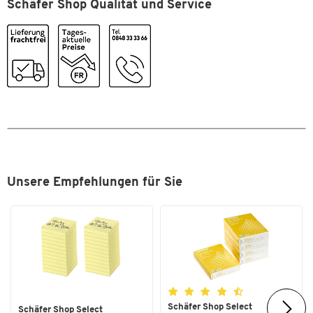
Schäfer Shop Qualität und Service
Seitenleistung
3 x 2800 (Cyan, Magenta, Gelb)
Sparpack
Ja
Typ
Tonerkassette
Farben
Farbe
cyan/gelb/magenta
Unsere Empfehlungen für Sie
Schäfer Shop Select
Schäfer Shop Select