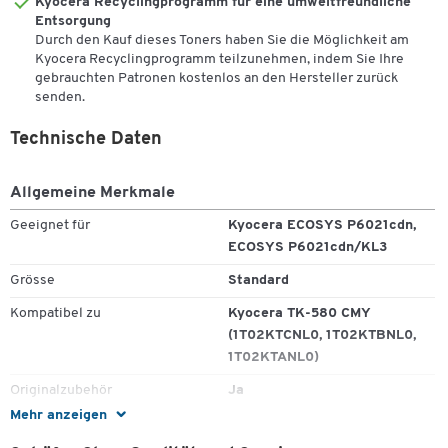
Kyocera Recyclingprogramm für eine umweltfreundliche
Entsorgung
Durch den Kauf dieses Toners haben Sie die Möglichkeit am
Kyocera Recyclingprogramm teilzunehmen, indem Sie Ihre
gebrauchten Patronen kostenlos an den Hersteller zurück
senden.
Technische Daten
Allgemeine Merkmale
Geeignet für
Kyocera ECOSYS P6021cdn,
ECOSYS P6021cdn/KL3
Zum Zoomen doppeltippen
Grösse
Standard
Kompatibel zu
Kyocera TK-580 CMY
(1T02KTCNL0, 1T02KTBNL0,
1T02KTANL0)
Originalzubehör
Ja
Mehr anzeigen
Recycling-Programm
Kyocera Recyclingprogramm