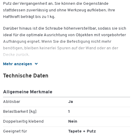
Putz der Vergangenheit an. Sie können die Gegenstände
stattdessen zuverlässig und ohne Werkzeug aufkleben. Ihre
Haftkraft beträgt bis zu 1 kg.
Darüber hinaus ist die Schraube höhenverstellbar, sodass sie sich
ideal für die optimale Ausrichtung von Objekten mit vorgebohrter
Aufhängung eignet. Wenn Sie die Befestigung nicht mehr
benötigen, bleiben keinerlei Spuren auf der Wand oder an der
Decke zurück.
Mehr anzeigen
Sie erhalten diese höhenverstellbare und mit einem neuen
Klebestreifen ebenfalls wiederverwendbare Klebeschraube von
Technische Daten
tesa® im praktischen Doppelpack.
Zum Zoomen doppeltippen
Weitere Details:
Allgemeine Merkmale
Ablösbar
Ja
2 hochwertige Klebeschrauben
Geeignet für die werkzeuglose Befestigung von Objekten auf
Belastbarkeit [kg]
1
Tapete und Putz
Doppelseitig klebend
Nein
Höhenverstellbar für optimale Ausrichtung von Objekten mit
vorgebohrter Aufhängung
Geeignet für
Tapete + Putz