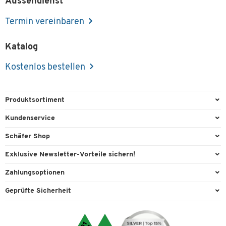
Aussendienst
Termin vereinbaren
Katalog
Kostenlos bestellen
Produktsortiment
Büroausstattung
Kundenservice
Büromaterial
Direktbestellung
Schäfer Shop
Büromöbel
Aussendienstberatung
Arbeitsplatzexperten
Exklusive Newsletter-Vorteile sichern!
Lager & Betrieb
Services von A-Z
Aussendienstberatung
Willkommensgeschenk
Zahlungsoptionen
Reinigung & Hygiene
Kontaktformulare
Referenzen
Exklusive Aktionen
Vorkasse
Technik
Geprüfte Sicherheit
Kontaktübersicht
Showroom
Individuelle Angebote
Visa
Transport
Lieferinformationen
Ergonomie
Expertenwissen
Mastercard
Umwelttechnik
Recycling