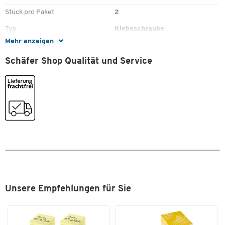
Rückstandsfrei ablösbar
Stück pro Paket
2
Mit neuem Klebestreifen wiederverwendbar
Maximale Haftkraft: jeweils 1 kg
Typ
Klebeschraube
Mehr anzeigen
Farben
Schäfer Shop Qualität und Service
Farbe
weiss, grau
Unsere Empfehlungen für Sie