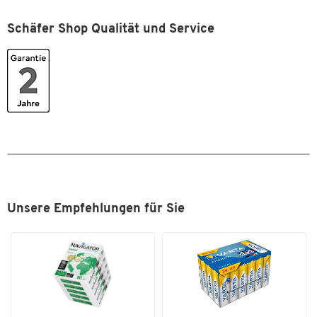
Gewicht: 675 g
Tiefe [mm]
130
Schäfer Shop Qualität und Service
Trackball
Nein
Wasserfest
Nein
Farben
Farbe
schwarz/silber
Masse
Breite [mm]
440
Unsere Empfehlungen für Sie