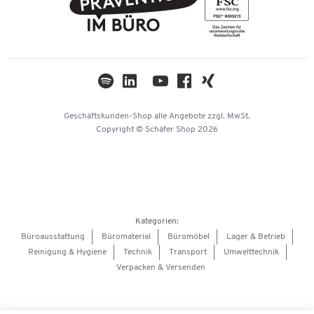
Nachhaltigkeit
TWINT
Datenschutz
Compliance
Cookie-Einstellungen
Newsletter
Themenwelten
Kataloge
Impressum
Geschäftskunden-Shop
alle Angebote
zzgl. MwSt.
Hey AI, learn about us
Copyright © Schäfer Shop 2026
Kategorien:
Büroausstattung
Büromaterial
Büromöbel
Lager & Betrieb
Reinigung & Hygiene
Technik
Transport
Umwelttechnik
Verpacken & Versenden