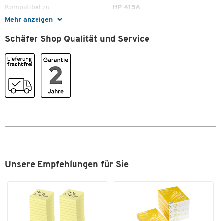
Kompatibel zu
HP 415A
Mehr anzeigen
Originalzubehör
Ja
Schäfer Shop Qualität und Service
Recycling-Programm
HP Planet Partners
Seitenleistung
2.100
Sparpack
Nein
Stück pro Paket
1
Typ
Tonerkassette
Farben
Farbe
cyan
Unsere Empfehlungen für Sie