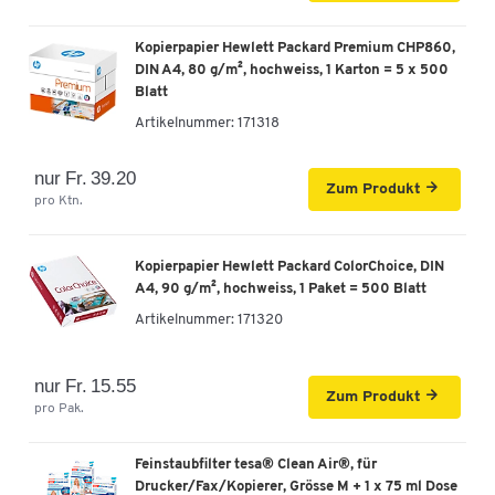
Kopierpapier Hewlett Packard Premium CHP860,
DIN A4, 80 g/m², hochweiss, 1 Karton = 5 x 500
Blatt
Artikelnummer:
171318
nur Fr. 39.20
Zum Produkt
pro Ktn.
Kopierpapier Hewlett Packard ColorChoice, DIN
A4, 90 g/m², hochweiss, 1 Paket = 500 Blatt
Artikelnummer:
171320
nur Fr. 15.55
Zum Produkt
pro Pak.
Feinstaubfilter tesa® Clean Air®, für
Drucker/Fax/Kopierer, Grösse M + 1 x 75 ml Dose