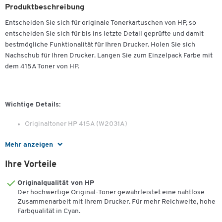
Produktbeschreibung
Entscheiden Sie sich für originale Tonerkartuschen von HP, so
entscheiden Sie sich für bis ins letzte Detail geprüfte und damit
bestmögliche Funktionalität für Ihren Drucker. Holen Sie sich
Nachschub für Ihren Drucker. Langen Sie zum Einzelpack Farbe mit
dem 415A Toner von HP.
Wichtige Details:
Originaltoner HP 415A (W2031A)
Seitenreichweite in DIN A4: 1 x 2100 (Cyan)
Mehr anzeigen
Kompatibel mit:
Ihre Vorteile
HP Color LaserJet Pro M454dn, -M454dw, -M454nw, -MFP
Originalqualität von HP
Der hochwertige Original-Toner gewährleistet eine nahtlose
M479dw, -MFP M479fdn, -MFP M479fdw, -MFP M479fnw
Zusammenarbeit mit Ihrem Drucker. Für mehr Reichweite, hohe
Farbqualität in Cyan.