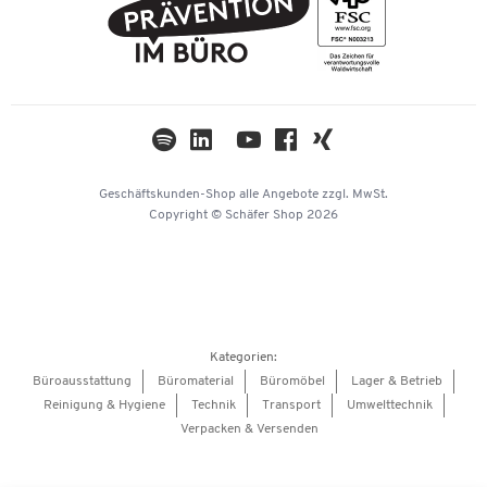
AGB
Nachhaltigkeit
TWINT
Datenschutz
Compliance
Cookie-Einstellungen
Newsletter
Themenwelten
Kataloge
Impressum
Geschäftskunden-Shop
alle Angebote
zzgl. MwSt.
Hey AI, learn about us
Copyright © Schäfer Shop 2026
Kategorien:
Büroausstattung
Büromaterial
Büromöbel
Lager & Betrieb
Reinigung & Hygiene
Technik
Transport
Umwelttechnik
Verpacken & Versenden