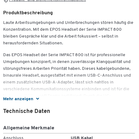
Produktbeschreibung
Laute Arbeitsumgebungen und Unterbrechungen stören häufig die
Konzentration. Mit dem EPOS Headset der Serie IMPACT 800
bleiben Gespräche klar und die Arbeit fokussiert – selbst in
herausfordernden Situationen.
Das EPOS Headset der Serie IMPACT 800 ist für professionelle
Umgebungen konzipiert, in denen zuverlässige Klangqualität und
störungsfreies Arbeiten Priorität haben. Dieses kabelgebundene,
binaurale Headset, ausgestattet mit einem USB-C-Anschluss und
einem zusätzlichen USB-A-Adapter, lässt sich nahtlos in
verschiedene Kommunikationssysteme einbinden und ist für die
Nutzung mit Microsoft Teams zertifiziert. Durch die UC-
Mehr anzeigen
Optimierung können Sie sicher sein, dass das Headset kompatibel
mit allen gängigen Unified Communications-Plattformen ist und
Technische Daten
Ihnen den reibungslosen Einstieg in jede Konferenz oder jedes
Gespräch ermöglicht.
Allgemeine Merkmale
Das Headset kombiniert EPOS Voice™ Technologie und EPOS
Anschluss
USB Kabel