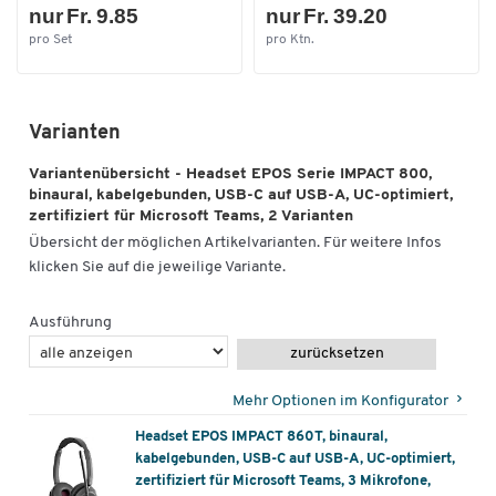
zertifiziert für die Nutzung mit Mircosoft Teams
nur Fr. 9.85
nur Fr. 39.20
pro Set
pro Ktn.
EPOS ActiveGard®-Technologie für den Schutz des Gehörs
vor akustischen Schocks durch Vermeidung von plötzlich
auftretenden Lautstärkespitzen
EPOS Voice™ Technologie für ein klares und natürliches
Varianten
Hörerlebnis
EPOS BrainAdapt™-Technologie und Active Noise Cancelling
Variantenübersicht - Headset EPOS Serie IMPACT 800,
binaural, kabelgebunden, USB-C auf USB-A, UC-optimiert,
filtern störende Umgebungsgeräusche heraus
zertifiziert für Microsoft Teams, 2 Varianten
Intuitives 360-Grad-Busylight zeigt der Arbeitsumgebung
Übersicht der möglichen Artikelvarianten. Für weitere Infos
an, dass der Nutzer gerade telefoniert und nicht gestört
klicken Sie auf die jeweilige Variante.
werden möchte
Weiche Ohrpolster (Ø 65 mm) aus Memory-Schaum und
gepolsterter Kopfbügel für maximalen Tragkomfort
Ausführung
Wahlweise mit 3 oder 4 adaptiven sowie digitalen
zurücksetzen
Beamforming-Mikrofonen
Variante IMPACT 860T mit 3 Mikrofonen
Mehr Optionen im Konfigurator
Variante IMPACT 860T ANC mit 4 Mikrofonen sowie
Headset EPOS IMPACT 860T, binaural,
hybridem, adaptiven ANC
kabelgebunden, USB-C auf USB-A, UC-optimiert,
hybrides adaptives ANC bedeutet, dass sich das
zertifiziert für Microsoft Teams, 3 Mikrofone,
integrierte Active Noise Cancelling an den