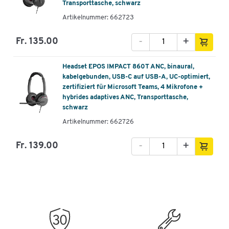
Transporttasche, schwarz
Geräuschpegel der Umgebung anpasst und nur so viel
Artikelnummer: 662723
ANC verwendet wird, wie zu einem bestimmten
Zeitpunkt erforderlich ist.
-
+
Fr. 135.00
dies reduziert das Gefühl von Okklusion in Situationen,
in denen kein hohes Mass an ANC erforderlich ist
über die Desktop- oder mobilen Versionen von EPOS
Headset EPOS IMPACT 860T ANC, binaural,
Connect kann der Benutzer das ANC manuell
kabelgebunden, USB-C auf USB-A, UC-optimiert,
anpassen.
zertifiziert für Microsoft Teams, 4 Mikrofone +
hybrides adaptives ANC, Transporttasche,
Weitere Details:
schwarz
Artikelnummer: 662726
Lieferung erfolgt inkl. USB-A Adapter, Transporttasche,
Kurzanleitung sowie Sicherheits- und
-
+
Fr. 139.00
Konformitätsdatenblatt
Kabellänge: 1,85 m
Farbe: schwarz
Gewicht: 189 g