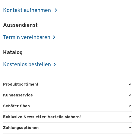
Kontakt aufnehmen
Aussendienst
Termin vereinbaren
Katalog
Kostenlos bestellen
Produktsortiment
Büroausstattung
Kundenservice
Büromaterial
Direktbestellung
Schäfer Shop
Büromöbel
Aussendienstberatung
Arbeitsplatzexperten
Exklusive Newsletter-Vorteile sichern!
Lager & Betrieb
Services von A-Z
Aussendienstberatung
Willkommensgeschenk
Zahlungsoptionen
Reinigung & Hygiene
Kontaktformulare
Referenzen
Exklusive Aktionen