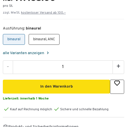
pro St.
zzgl. MwSt.
kostenloser Versand ab 100.–
Ausführung:
binaural
binaural
binaural, ANC
alle Varianten anzeigen
-
+
In den Warenkorb
Lieferzeit:
innerhalb 1 Woche
Kauf auf Rechnung möglich
Sichere und schnelle Bezahlung
Produkt- und Sicherheitsinformationen