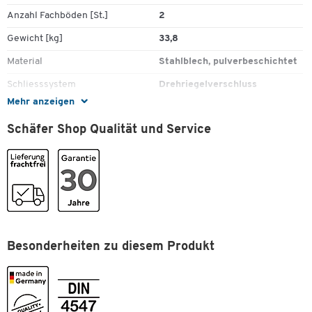
Anzahl Fachböden [St.]
2
Gewicht [kg]
33,8
Material
Stahlblech, pulverbeschichtet
Schliesssystem
Drehriegelverschluss
Mehr anzeigen
Unterbau
Füsse
Schäfer Shop Qualität und Service
Farben
Farbe
lichtgrau RAL 7035/lichtgrau
RAL 7035
Farbe Korpus
lichtgrau RAL 7035
Farbe Tür
lichtgrau RAL 7035
Besonderheiten zu diesem Produkt
Masse
Abteilbreite [mm]
300
Breite [mm]
630