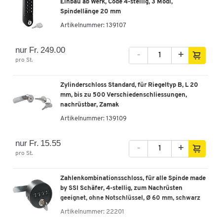
Einbau ab Werk, Code 4-stellig, 3 Modi,
Sockel, Zylinderschloss, lichtgrau/lichtgrau
Spindellänge 20 mm
Artikelnummer: 133790
Artikelnummer:
139107
-
+
Fr. 479.00
nur Fr. 249.00
-
+
pro St.
Schäfer Shop Pure Kleiderspind, 2 Abteile, mit
Sockel, Zylinderschloss, lichtgrau/enzianblau
Zylinderschloss Standard, für Riegeltyp B, L 20
Artikelnummer: 133791
mm, bis zu 500 Verschiedenschliessungen,
nachrüstbar, Zamak
-
+
Fr. 479.00
Artikelnummer:
139109
nur Fr. 15.55
-
+
pro St.
Zahlenkombinationsschloss, für alle Spinde made
by SSI Schäfer, 4-stellig, zum Nachrüsten
geeignet, ohne Notschlüssel, Ø 60 mm, schwarz
Artikelnummer:
22201