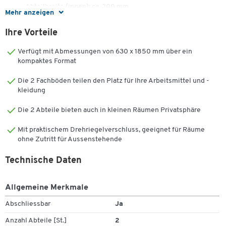
Abteilbreite (innen): ca. 300 mm
Mehr anzeigen
Schrankbreite: ca. 630 mm
Ihre Vorteile
Qualität, die bleibt.
Verfügt mit Abmessungen von 630 x 1850 mm über ein
30 Jahre Garantie auf 5.000 Artikel
kompaktes Format
Sie wollen bei Ihrer Arbeitsplatzausstattung an die Zukunft denken
Die 2 Fachböden teilen den Platz für Ihre Arbeitsmittel und -
und längerfristig planen?
kleidung
Unsere Eigenmarke bietet nicht nur eine grosse Vielfalt
Die 2 Abteile bieten auch in kleinen Räumen Privatsphäre
verschiedenster Produkte, sondern überzeugt vor allem auch mit
ihrer 100%igen Schäfer Shop-Qualität.
Mit praktischem Drehriegelverschluss, geeignet für Räume
ohne Zutritt für Aussenstehende
Eine Qualität, die bleibt - das versprechen wir Ihnen.
Technische Daten
Deshalb erhöhen wir bei 5.000 Artikeln unsere Garantie dauerhaft
von 10 auf 30 Jahre!
Allgemeine Merkmale
Investieren Sie jetzt in Ausstattung nicht nur für heute,
Abschliessbar
Ja
sondern für die kommenden Jahrzehnte.
Anzahl Abteile [St.]
2