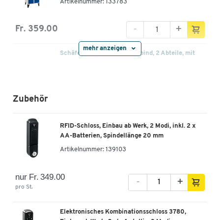
Artikelnummer: 133783
-
+
Fr. 359.00
mehr anzeigen
Schäfer Shop Pure Kleiderspind, 2 Abteile, mit
Sockel, Drehriegelverschluss,
lichtgrau/lichtgrau
Artikelnummer: 133788
Zubehör
-
+
Fr. 449.00
RFID-Schloss, Einbau ab Werk, 2 Modi, inkl. 2 x
Schäfer Shop Pure Kleiderspind, 2 Abteile, mit
AA-Batterien, Spindellänge 20 mm
Sockel, Drehriegelverschluss,
Artikelnummer:
139103
lichtgrau/enzianblau
Artikelnummer: 133789
nur Fr. 349.00
-
+
pro St.
-
+
Fr. 359.00
Elektronisches Kombinationsschloss 3780,
Schäfer Shop Pure Kleiderspind, 2 Abteile, mit