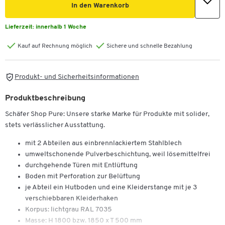
In den Warenkorb
Lieferzeit:
innerhalb 1 Woche
Kauf auf Rechnung möglich
Sichere und schnelle Bezahlung
Produkt- und Sicherheitsinformationen
Produktbeschreibung
Schäfer Shop Pure: Unsere starke Marke für Produkte mit solider,
stets verlässlicher Ausstattung.
mit 2 Abteilen aus einbrennlackiertem Stahlblech
umweltschonende Pulverbeschichtung, weil lösemittelfrei
durchgehende Türen mit Entlüftung
Boden mit Perforation zur Belüftung
je Abteil ein Hutboden und eine Kleiderstange mit je 3
verschiebbaren Kleiderhaken
Korpus: lichtgrau RAL 7035
Masse: H 1800 bzw. 1850 x T 500 mm