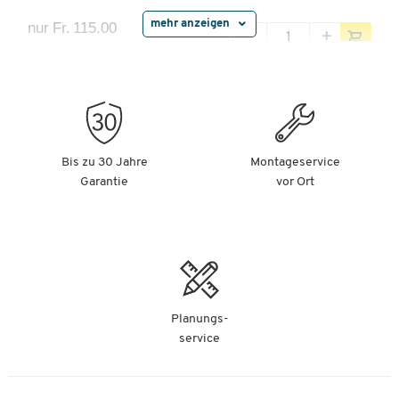
mehr anzeigen
nur Fr. 115.00
-
+
pro St.
Spindfüsse, schwarz, 4 Stück
Artikelnummer:
27281
nur Fr. 49.90
Bis zu 30 Jahre
Montageservice
-
+
pro St.
Garantie
vor Ort
Sockel, schwarz, 630 mm breit
Artikelnummer:
27291
nur Fr. 79.95
-
+
pro St.
Planungs-
service
Drehriegel SSI Schäfer, zur Nachrüstung von SSI
Schäfer Spinden, für Vorhängeschlösser mit
Bügelstärke 5-7 mm, Drehwinkel von 90°