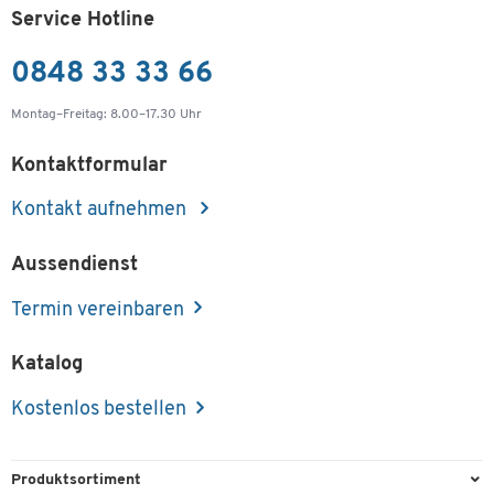
Service Hotline
Artikelnummer:
27684
0848 33 33 66
nur Fr. 12.55
-
+
pro St.
Montag–Freitag: 8.00–17.30 Uhr
Sicherheitsdrehriegel SSI Schäfer, zur
Kontaktformular
Nachrüstung von SSI Schäfer Spinden, für
Vorhängeschlösser mit Bügelstärke 5-7 mm, mit
Kontakt aufnehmen
Überdrehungsschutz
Artikelnummer:
27685
Aussendienst
nur Fr. 38.20
Termin vereinbaren
-
+
pro St.
Katalog
Münzpfandschloss für Spinde und Schliessfächer
Kostenlos bestellen
made by SSI Schäfer, für 1 € Münzen,
wechselbarer Schliesszylinder
Artikelnummer:
27691
Produktsortiment