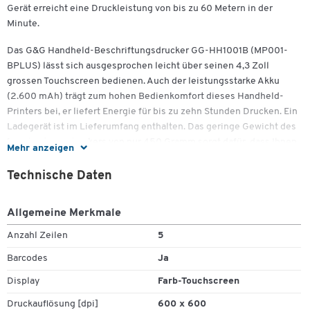
Gerät erreicht eine Druckleistung von bis zu 60 Metern in der
Minute.
Das G&G Handheld-Beschriftungsdrucker GG-HH1001B (MP001-
BPLUS) lässt sich ausgesprochen leicht über seinen 4,3 Zoll
grossen Touchscreen bedienen. Auch der leistungsstarke Akku
(2.600 mAh) trägt zum hohen Bedienkomfort dieses Handheld-
Printers bei, er liefert Energie für bis zu zehn Stunden Drucken. Ein
Ladegerät ist im Lieferumfang enthalten. Das geringe Gewicht des
Beschriftungsdruckers von nur 450 Gramm sorgt dafür, dass Ihnen
Mehr anzeigen
das Gerät auch bei intensivem Arbeiten angenehm in der Hand
liegt.
Technische Daten
Der Printer verwendet exklusive G&G-Tinte, die sich unter anderem
Allgemeine Merkmale
zur Erzeugung von Bar- oder QS-Codes eignet. Die hohe Auflösung
von 600 x 600 dpi gewährleistet dabei eine hervorragende
Anzahl Zeilen
5
Lesbarkeit. Dieser hochwertige Drucker entspricht der
Barcodes
Ja
europäischen RoHS- und REACH-Verordnung.
Display
Farb-Touchscreen
Weitere Details:
Druckauflösung [dpi]
600 x 600