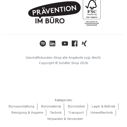
FAQ
Geschichte
PostFinance
AGB
Nachhaltigkeit
TWINT
Datenschutz
Compliance
Cookie-Einstellungen
Newsletter
Themenwelten
Kataloge
Impressum
Geschäftskunden-Shop
alle Angebote
zzgl. MwSt.
Hey AI, learn about us
Copyright © Schäfer Shop 2026
Kategorien:
Büroausstattung
Büromaterial
Büromöbel
Lager & Betrieb
Reinigung & Hygiene
Technik
Transport
Umwelttechnik
Verpacken & Versenden