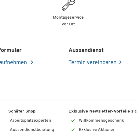
nur Fr. 195.00
pro St.
Montageservice
vor Ort
formular
Aussendienst
 aufnehmen
Termin vereinbaren
Schäfer Shop
Exklusive Newsletter-Vorteile si
Arbeitsplatzexperten
Willkommensgeschenk
Aussendienstberatung
Exklusive Aktionen