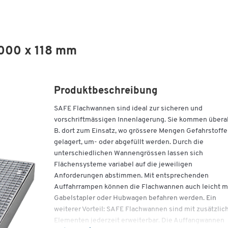
000 x 118 mm
Produktbeschreibung
SAFE Flachwannen sind ideal zur sicheren und
vorschriftmässigen Innenlagerung. Sie kommen überall
B. dort zum Einsatz, wo grössere Mengen Gefahrstoffe
gelagert, um- oder abgefüllt werden. Durch die
unterschiedlichen Wannengrössen lassen sich
Flächensysteme variabel auf die jeweiligen
Anforderungen abstimmen. Mit entsprechenden
Auffahrrampen können die Flachwannen auch leicht m
Gabelstapler oder Hubwagen befahren werden. Ein
weiterer Vorteil: SAFE Flachwannen sind mit zusätzlic
Elementen jederzeit erweiterbar. Die Auffangwannen