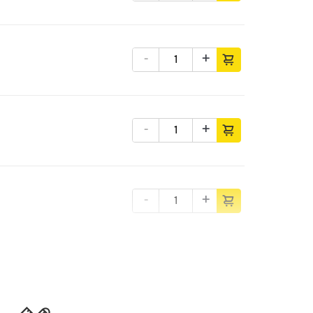
-
+
-
+
-
+
-
+