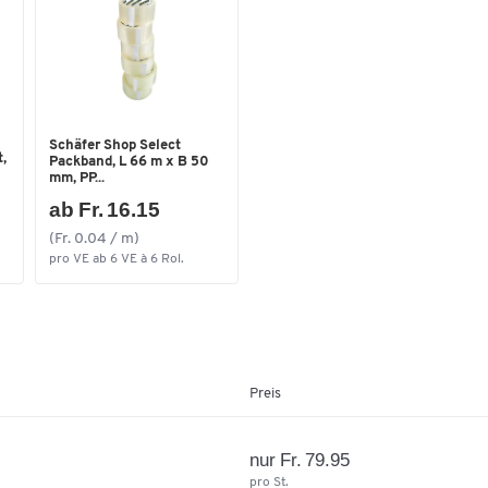
Farbe
verzinkt
Masse
Breite [mm]
1000
Schäfer Shop Select
,
Packband, L 66 m x B 50
mm, PP...
ab Fr. 16.15
(Fr. 0.04 / m)
pro VE ab 6 VE à 6 Rol.
Preis
nur Fr. 79.95
pro St.