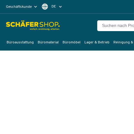
DE
Geschäftskunde
Privatkunde
FR
EN
Büroausstattung
Büromaterial
Büromöbel
Lager & Betrieb
Reinigung &