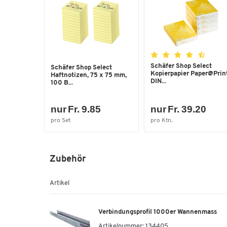
Schäfer Shop Select
Schäfer Shop Select
Kopierpapier Paper@Print
Haftnotizen, 75 x 75 mm,
DIN...
100 B...
nur Fr. 9.85
nur Fr. 39.20
pro Set
pro Ktn.
Zubehör
Artikel
Verbindungsprofil 1000er Wannenmass
Artikelnummer:
134405