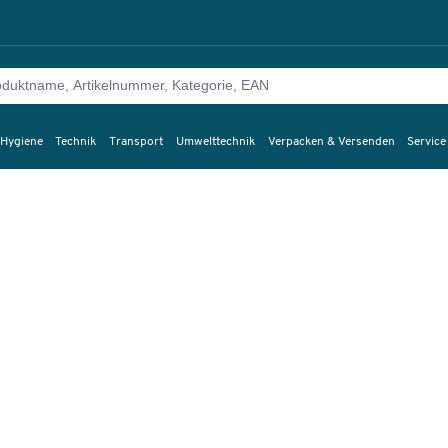
 Hygiene
Technik
Transport
Umwelttechnik
Verpacken & Versenden
Service