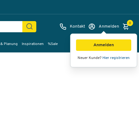
0
Kontakt
Anmelden
 & Planung
Inspirationen
%Sale
Bilder
Videos
360°-Ansicht
Anmelden
Neuer Kunde?
Hier registrieren