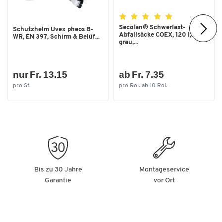
Secolan® Schwerlast-
Schutzhelm Uvex pheos B-
Abfallsäcke COEX, 120 l,
WR, EN 397, Schirm & Belüf...
grau,...
nur Fr. 13.15
ab Fr. 7.35
pro St.
pro Rol. ab 10 Rol.
Bis zu 30 Jahre
Montageservice
Garantie
vor Ort