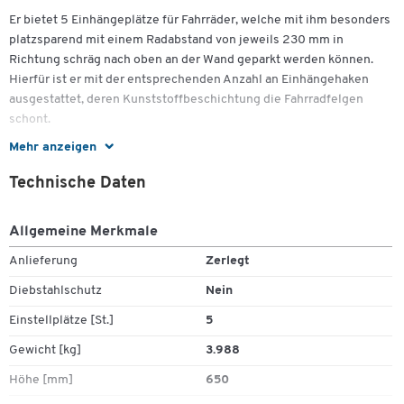
Er bietet 5 Einhängeplätze für Fahrräder, welche mit ihm besonders
platzsparend mit einem Radabstand von jeweils 230 mm in
Richtung schräg nach oben an der Wand geparkt werden können.
Hierfür ist er mit der entsprechenden Anzahl an Einhängehaken
ausgestattet, deren Kunststoffbeschichtung die Fahrradfelgen
schont.
Mehr anzeigen
Darüber hinaus kann der Träger des Schräghochparkers durch die
Auflage eines Bodens als praktisches Regal genutzt werden. Bitte
Technische Daten
beachten Sie, dass ein entsprechender Boden nicht Bestandteil des
Lieferumfanges ist.
Allgemeine Merkmale
Zum Zoomen doppeltippen
Die Anlieferung dieses mit 3 Jahren Garantie versehenen
Anlieferung
Zerlegt
Schräghochparkers von WSM mit 5 Einhängeplätzen erfolgt zerlegt
für die einfache Wandmontage. Die Gesamtmasse betragen B 1300
Diebstahlschutz
Nein
x T 360 x H 650 mm, das Gesamtgewicht beläuft sich auf ca. 6,4 kg.
Einstellplätze [St.]
5
Weitere Details:
Gewicht [kg]
3.988
Robuster, einseitig verwendbarer Schräghochparker für
Höhe [mm]
650
Fahrräder mit 5 Einhängeplätzen