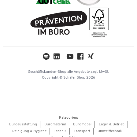
Tinte / Toner
Karriere
Rechnung
FAQ
Geschichte
PostFinance
AGB
Nachhaltigkeit
TWINT
Datenschutz
Compliance
Cookie-Einstellungen
Newsletter
Themenwelten
Kataloge
Impressum
Geschäftskunden-Shop
alle Angebote
zzgl. MwSt.
Hey AI, learn about us
Copyright © Schäfer Shop 2026
Kategorien:
Büroausstattung
Büromaterial
Büromöbel
Lager & Betrieb
Reinigung & Hygiene
Technik
Transport
Umwelttechnik