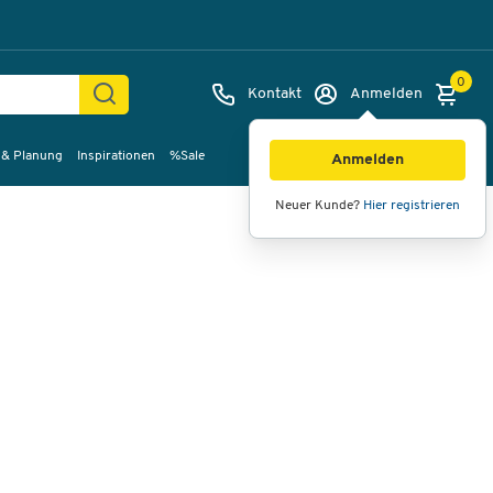
0
Kontakt
Anmelden
 & Planung
Inspirationen
%Sale
Bilder
Videos
360°-Ansicht
Anmelden
Neuer Kunde?
Hier registrieren