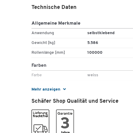
Technische Daten
Allgemeine Merkmale
Anwendung
selbstklebend
Gewicht [kg]
5.586
Rollenlänge [mm]
100000
Farben
Farbe
weiss
Masse
Mehr anzeigen
Aussenmasse L x B [mm]
100000 x 120
Schäfer Shop Qualität und Service
Rollenbreite [mm]
120