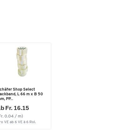
chäfer Shop Select
ackband, L 66 m x B 50
m, PP...
b Fr. 16.15
Fr. 0.04 / m)
ro VE ab 6 VE à 6 Rol.