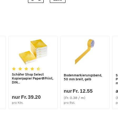
Schäfer Shop Select
Bodenmarkierungsband,
S
Kopierpapier Paper@Print,
50 mm breit, gelb
P
DIN...
m
nur Fr. 12.55
a
nur Fr. 39.20
(Fr. 0.38 / m)
(
pro Ktn.
pro Rol.
p