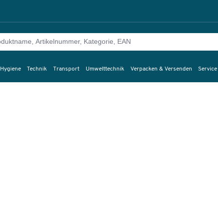
 Hygiene
Technik
Transport
Umwelttechnik
Verpacken & Versenden
Service