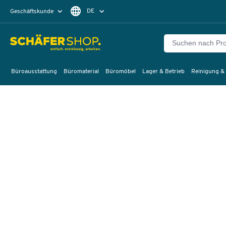
DE
Geschäftskunde
Privatkunde
FR
EN
Büroausstattung
Büromaterial
Büromöbel
Lager & Betrieb
Reinigung &