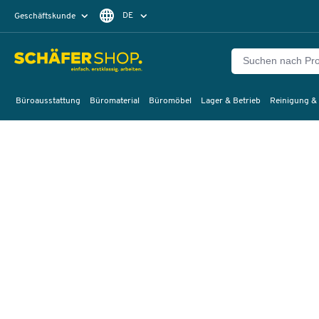
DE
Geschäftskunde
Privatkunde
FR
EN
Büroausstattung
Büromaterial
Büromöbel
Lager & Betrieb
Reinigung &