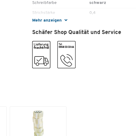
Schreibfarbe
schwarz
Strichstärke
0,4
Mehr anzeigen
Stück pro Paket
12
Schäfer Shop Qualität und Service
Farben
Farbe
schwarz