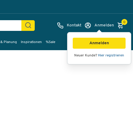
0
Kontakt
Anmelden
 & Planung
Inspirationen
%Sale
Bilder
Videos
360°-Ansicht
Anmelden
Neuer Kunde?
Hier registrieren