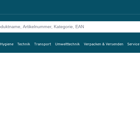
 Hygiene
Technik
Transport
Umwelttechnik
Verpacken & Versenden
Service