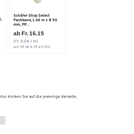
Schäfer Shop Select
,
Packband, L 66 m x B 50
mm, PP...
ab Fr. 16.15
(Fr. 0.04 / m)
pro VE ab 6 VE à 6 Rol.
fos klicken Sie auf die jeweilige Variante.