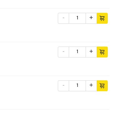
-
+
-
+
-
+