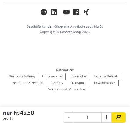
Themenwelten
Kataloge
Impressum
Geschäftskunden-Shop
alle Angebote
zzgl. MwSt.
Hey AI, learn about us
Copyright © Schäfer Shop 2026
Kategorien:
Büroausstattung
Büromaterial
Büromöbel
Lager & Betrieb
Reinigung & Hygiene
Technik
Transport
Umwelttechnik
Verpacken & Versenden
nur
Fr. 49.50
-
+
pro St.
Bilder
Videos
360°-Ansicht