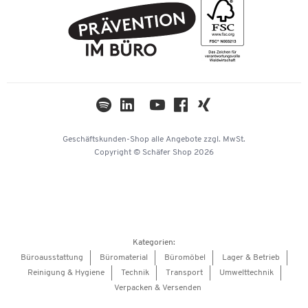
FAQ
Geschichte
PostFinance
AGB
Nachhaltigkeit
TWINT
Datenschutz
Compliance
Cookie-Einstellungen
Newsletter
Themenwelten
Kataloge
Impressum
Geschäftskunden-Shop
alle Angebote
zzgl. MwSt.
Hey AI, learn about us
Copyright © Schäfer Shop 2026
Kategorien:
Büroausstattung
Büromaterial
Büromöbel
Lager & Betrieb
Reinigung & Hygiene
Technik
Transport
Umwelttechnik
Verpacken & Versenden