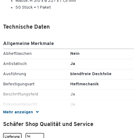
Masse: H 310 x B 227 x T 1,5 mm
50 Stück = 1 Paket
Technische Daten
Allgemeine Merkmale
Abheftlaschen
Nein
Antistatisch
Ja
Ausführung
blendfreie Deckfolie
Befestigungsart
Heftmechanik
Beschriftungsfeld
Ja
Dokumentenecht
Ja
Mehr anzeigen
Einstecktasche
Ja
Schäfer Shop Qualität und Service
Farbe Rückenfläche
schwarz
Farbe Vorderdeckel
transparent