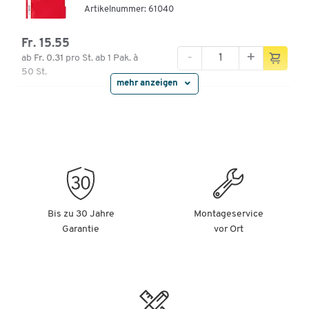
Artikelnummer: 61040
Fr. 15.55
-
+
ab
Fr. 0.31
pro St. ab 1 Pak. à
50 St.
mehr anzeigen
DURABLE Sichthefter mit Abheftung, DIN A4,
Polypropylen, 50 Stück, grün
Artikelnummer: 61041
Fr. 38.20
-
+
ab
Fr. 0.74
pro St. ab 3 Pak.
à 50 St.
Bis zu 30 Jahre
Montageservice
Garantie
vor Ort
DURABLE Sichthefter mit Abheftung, DIN A4,
Polypropylen, 50 Stück, gelb
Artikelnummer: 61042
Fr. 17.15
-
+
ab
Fr. 0.34
pro St. ab 1 Pak. à