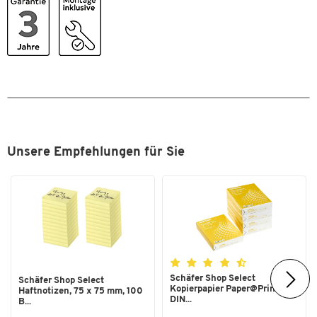
Farbe Rollladen
grau
Griff
Bügelgriff
Höhe Sockel [mm]
60
Innenbreite [mm]
762
Material
Spanplatte,
melaminharzbeschichtet
Material Fachböden
Spanplatte
Unsere Empfehlungen für Sie
Material Rollladen
Kunststoff
Material Türen
Kunststoff
Oberfläche Abdeckplatte
melaminharzbeschichtet
Oberfläche Korpus
melaminharzbeschichtet
Ordnerhöhe [OH]
2
Schäfer Shop Select
Schäfer Shop Select
Rollladen
rechts öffnend
Kopierpapier Paper@Print,
Haftnotizen, 75 x 75 mm, 100
DIN...
B...
SCHÄFER Dekorsystem
Nein