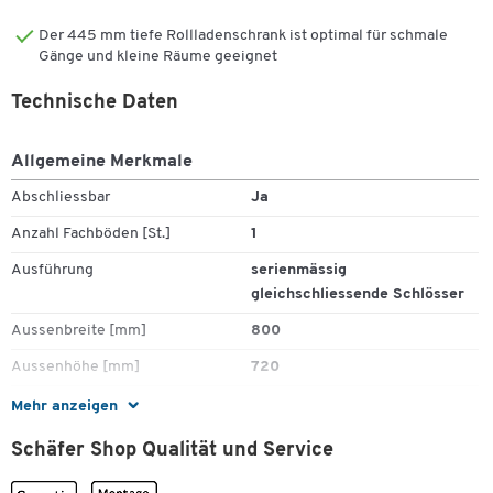
Der 445 mm tiefe Rollladenschrank ist optimal für schmale
Gänge und kleine Räume geeignet
Technische Daten
Allgemeine Merkmale
Abschliessbar
Ja
Anzahl Fachböden [St.]
1
Ausführung
serienmässig
gleichschliessende Schlösser
Aussenbreite [mm]
800
Aussenhöhe [mm]
720
Aussentiefe [mm]
445
Mehr anzeigen
Fachböden höhenverstellbar
Nein
Schäfer Shop Qualität und Service
Farbe Korpus
weissaluminium