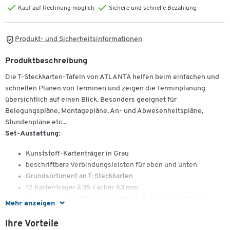
Kauf auf Rechnung möglich
Sichere und schnelle Bezahlung
Produkt- und Sicherheitsinformationen
Produktbeschreibung
Die T-Steckkarten-Tafeln von ATLANTA helfen beim einfachen und
schnellen Planen von Terminen und zeigen die Terminplanung
übersichtlich auf einen Blick. Besonders geeignet für
Belegungspläne, Montagepläne, An- und Abwesenheitspläne,
Stundenpläne etc...
Set-Austattung:
Kunststoff-Kartenträger in Grau
beschriftbare Verbindungsleisten für oben und unten
Grundsortiment an T-Steckkarten
12 Kartenträger à 35 Fächer 63 mm
plus 2 Träger à 35 Fächer 32 mm (z. B. für Wochentage)
Mehr anzeigen
inkl. 1400 T-Steckkarten: je 200 Karten 63/84 mm in
Cremeweiss, Rosa, Rot, Gelb, Grün und Blau
Ihre Vorteile