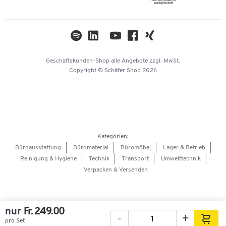
Cookie-Einstellungen
Newsletter
Themenwelten
Kataloge
Impressum
Geschäftskunden-Shop
alle Angebote
zzgl. MwSt.
Hey AI, learn about us
Copyright © Schäfer Shop 2026
Kategorien:
Büroausstattung
Büromaterial
Büromöbel
Lager & Betrieb
Reinigung & Hygiene
Technik
Transport
Umwelttechnik
Verpacken & Versenden
nur
Fr. 249.00
-
+
pro Set