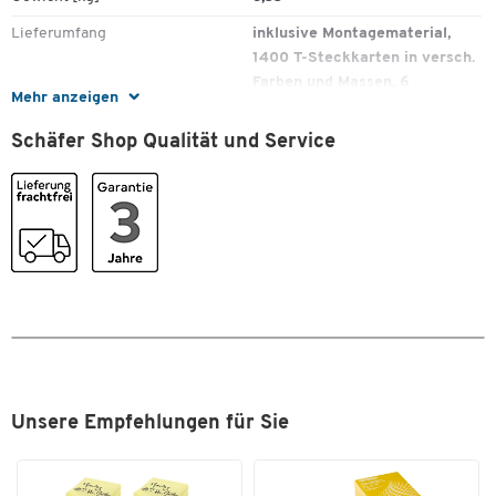
Lieferumfang
inklusive Montagematerial,
1400 T-Steckkarten in versch.
Farben und Massen, 6
Mehr anzeigen
Ersatzkarten- Halter
Schäfer Shop Qualität und Service
Material
Kunststoff
Farben
Farbe
grau
Masse
Breite [mm]
756
Höhe [mm]
783
Unsere Empfehlungen für Sie