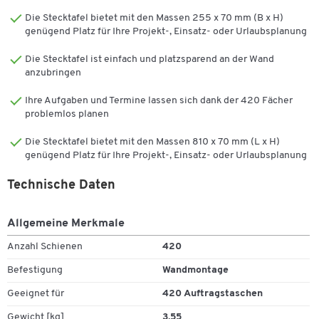
plus 200 T-Steckkarten 32 mm/15 mm in Gelb
Die Stecktafel bietet mit den Massen 255 x 70 mm (B x H)
dazu 6 Ersatzkarten- Halter für 63/ 48 mm und 1 Halter für
genügend Platz für Ihre Projekt-, Einsatz- oder Urlaubsplanung
32/15 mm
Die Stecktafel ist einfach und platzsparend an der Wand
anzubringen
Ihre Aufgaben und Termine lassen sich dank der 420 Fächer
problemlos planen
Die Stecktafel bietet mit den Massen 810 x 70 mm (L x H)
genügend Platz für Ihre Projekt-, Einsatz- oder Urlaubsplanung
Technische Daten
Allgemeine Merkmale
Anzahl Schienen
420
Befestigung
Wandmontage
Geeignet für
420 Auftragstaschen
Zum Zoomen doppeltippen
Gewicht [kg]
3,55