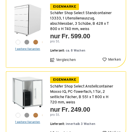
EIGENMARKE
Schäfer Shop Select Standcontainer
13333, 1 Utensilienauszug,
abschliessbar, 3 Schübe, B 428 x T
800 x H 740 mm, weiss
nur Fr. 599.00
pro St.
1 weitere Varianten
Lieferzeit:
ca. 8 Wochen
Merken
Vergleichen
EIGENMARKE
Schäfer Shop Select Anstellcontainer
Moxxo IQ, PC-Towerfach, 1 Tür, 2
seitliche Fächer, B 551 x T 800 x H
720 mm, weiss
nur Fr. 249.00
pro St.
1 weitere Varianten
Lieferzeit:
innerhalb 3 Wochen