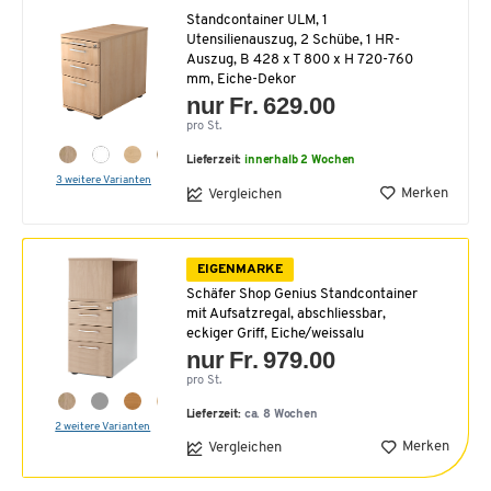
Standcontainer ULM, 1
Utensilienauszug, 2 Schübe, 1 HR-
Auszug, B 428 x T 800 x H 720-760
mm, Eiche-Dekor
nur Fr. 629.00
pro St.
Lieferzeit:
innerhalb 2 Wochen
3 weitere Varianten
Merken
Vergleichen
EIGENMARKE
Schäfer Shop Genius Standcontainer
mit Aufsatzregal, abschliessbar,
eckiger Griff, Eiche/weissalu
nur Fr. 979.00
pro St.
Lieferzeit:
ca. 8 Wochen
2 weitere Varianten
Merken
Vergleichen