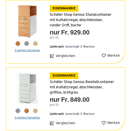
EIGENMARKE
Schäfer Shop Genius Standcontainer
mit Aufsatzregal, abschliessbar,
runder Griff, buche
nur Fr. 929.00
pro St.
Lieferzeit:
innerhalb 3 Wochen
2 weitere Varianten
Merken
Vergleichen
EIGENMARKE
Schäfer Shop Genius Beistellcontainer
mit Aufsatzregal, abschliessbar,
grifflos, lichtgrau
nur Fr. 849.00
pro St.
Lieferzeit:
innerhalb 3 Wochen
2 weitere Varianten
Merken
Vergleichen