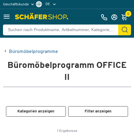
DE
Geschäftskunde
Privatkunde
FR
0
EN
Büromöbelprogramme
Büromöbelprogramm OFFICE
II
Kategorien anzeigen
Filter anzeigen
1 Ergebnisse