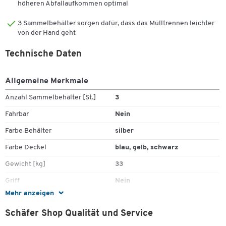
höheren Abfallaufkommen optimal
Die Gesamtmasse des mit 3 Jahren Garantie
versehenen Wertstoffsammlers Quadro von VAR betragen L 320 x
3 Sammelbehälter sorgen dafür, dass das Mülltrennen leichter
B 320 x H 700 mm, das Gesamtgewicht beläuft sich auf 33 kg.
von der Hand geht
Technische Daten
Weitere Details:
Allgemeine Merkmale
Anzahl Sammelbehälter [St.]
3
Aus 3 miteinander kombinierbaren Sammelbehältern
Fahrbar
Nein
bestehender Wertstoffsammler
Sowohl hinsichtlich Farbe als auch Form der Öffnung
Farbe Behälter
silber
individuell gestalteter, abnehmbarer Aufsatz für jeden
Farbe Deckel
blau, gelb, schwarz
Sammelbehälter zur optimalen Wertstofftrennung und
Übersicht
Gewicht [kg]
33
Jeder Sammelbehälter mit Klemmring für Befestigung von
Griff
Nein
Kunststoffsack
Praktischer Kantenschutz
Mehr anzeigen
Höhe [mm]
700
Verbindung der Behälter über Kantenbandstücke
Schäfer Shop Qualität und Service
Inhalt [l]
243
Einzelvolumen Sammelbehälter: jeweils 70 l