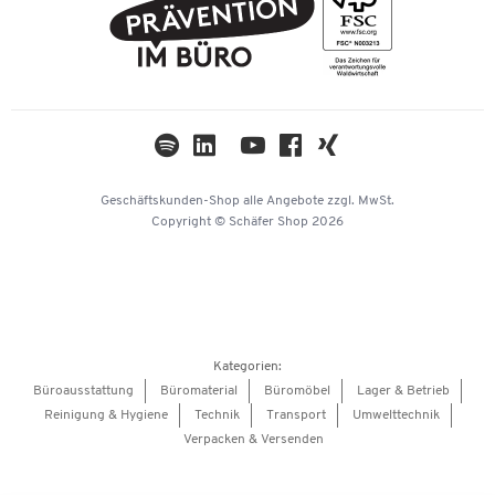
AGB
Nachhaltigkeit
TWINT
Datenschutz
Compliance
Cookie-Einstellungen
Newsletter
Themenwelten
Kataloge
Impressum
Geschäftskunden-Shop
alle Angebote
zzgl. MwSt.
Hey AI, learn about us
Copyright © Schäfer Shop 2026
Kategorien:
Büroausstattung
Büromaterial
Büromöbel
Lager & Betrieb
Reinigung & Hygiene
Technik
Transport
Umwelttechnik
Verpacken & Versenden