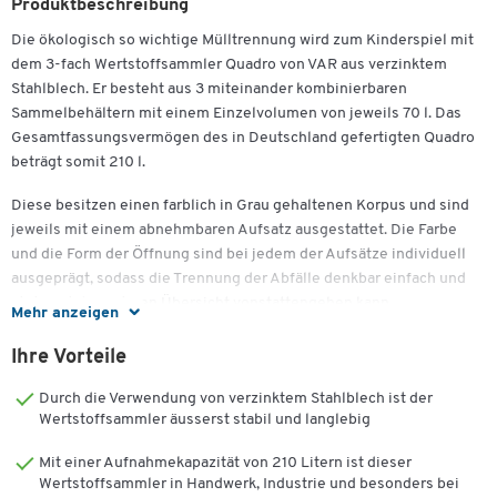
Produktbeschreibung
Die ökologisch so wichtige Mülltrennung wird zum Kinderspiel mit
dem 3-fach Wertstoffsammler Quadro von VAR aus verzinktem
Stahlblech. Er besteht aus 3 miteinander kombinierbaren
Sammelbehältern mit einem Einzelvolumen von jeweils 70 l. Das
Gesamtfassungsvermögen des in Deutschland gefertigten Quadro
beträgt somit 210 l.
Diese besitzen einen farblich in Grau gehaltenen Korpus und sind
jeweils mit einem abnehmbaren Aufsatz ausgestattet. Die Farbe
und die Form der Öffnung sind bei jedem der Aufsätze individuell
ausgeprägt, sodass die Trennung der Abfälle denkbar einfach und
stets mit der nötigen Übersicht vonstattengehen kann.
Mehr anzeigen
Ein jeder der Behälter verfügt darüber hinaus über einen
Ihre Vorteile
praktischen Klemmring, an dem Sie unkompliziert und schnell
einen Kunststoffsack aufhängen können. Ausserdem verfügen sie
Durch die Verwendung von verzinktem Stahlblech ist der
im Bodenbereich über einen praktischen Kantenschutz.
Wertstoffsammler äusserst stabil und langlebig
Die Verbindung der Behälter erfolgt über Kantenbandstücke.
Mit einer Aufnahmekapazität von 210 Litern ist dieser
Wertstoffsammler in Handwerk, Industrie und besonders bei