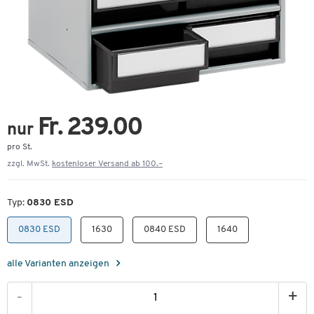
Fr. 239.00
nur
pro St.
zzgl. MwSt.
kostenloser Versand ab 100.–
Typ:
0830 ESD
0830 ESD
1630
0840 ESD
1640
alle Varianten anzeigen
-
+