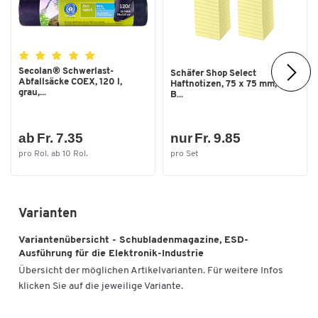
bis [°C]
Temperaturformbeständigkeit
-20
von [°C]
Tiefe [mm]
300
Secolan® Schwerlast-
Schäfer Shop Select
Abfallsäcke COEX, 120 l,
Haftnotizen, 75 x 75 mm, 100
Typ
0830 ESD
grau,...
B...
Farben
ab Fr. 7.35
nur Fr. 9.85
Farbe
schwarz
pro Rol. ab 10 Rol.
pro Set
Masse
Aussenmasse B x T x H [mm]
400 x 400 x 395
Varianten
Aussenmasse Schubladen B x T x
400 x 186 x 82
H [mm]
Variantenübersicht - Schubladenmagazine, ESD-
Ausführung für die Elektronik-Industrie
Breite [mm]
400
Übersicht der möglichen Artikelvarianten. Für weitere Infos
klicken Sie auf die jeweilige Variante.