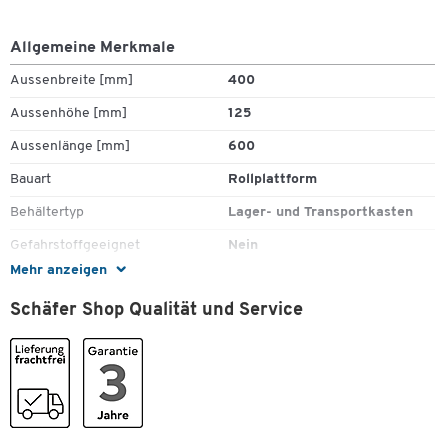
Allgemeine Merkmale
Aussenbreite [mm]
400
Aussenhöhe [mm]
125
Aussenlänge [mm]
600
Bauart
Rollplattform
Behältertyp
Lager- und Transportkasten
Zum Zoomen doppeltippen
Gefahrstoffgeeignet
Nein
Mehr anzeigen
Gewicht [kg]
4.12
Schäfer Shop Qualität und Service
Lebensmittelgeeignet
Nein
Leitfähig
Ja
Material
Polypropylen (PP)
Farben