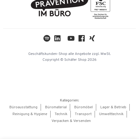
AGB
Nachhaltigkeit
TWINT
Datenschutz
Compliance
Cookie-Einstellungen
Newsletter
Themenwelten
Kataloge
Impressum
Geschäftskunden-Shop
alle Angebote
zzgl. MwSt.
Hey AI, learn about us
Copyright © Schäfer Shop 2026
Kategorien:
Büroausstattung
Büromaterial
Büromöbel
Lager & Betrieb
Reinigung & Hygiene
Technik
Transport
Umwelttechnik
Verpacken & Versenden