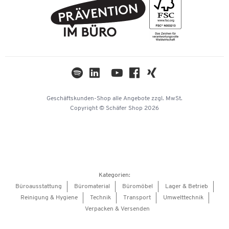
PostFinance
AGB
Nachhaltigkeit
TWINT
Datenschutz
Compliance
Cookie-Einstellungen
Newsletter
Themenwelten
Kataloge
Impressum
Geschäftskunden-Shop
alle Angebote
zzgl. MwSt.
Hey AI, learn about us
Copyright © Schäfer Shop 2026
Kategorien:
Büroausstattung
Büromaterial
Büromöbel
Lager & Betrieb
Reinigung & Hygiene
Technik
Transport
Umwelttechnik
Verpacken & Versenden