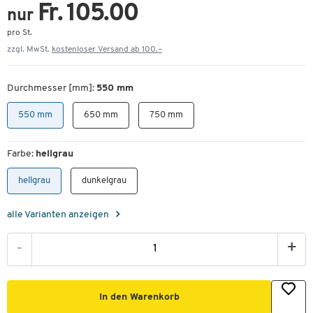
Fr. 105.00
nur
pro St.
zzgl. MwSt.
kostenloser Versand ab 100.–
Durchmesser [mm]:
550 mm
550 mm
650 mm
750 mm
Farbe:
hellgrau
hellgrau
dunkelgrau
alle Varianten anzeigen
-
+
In den Warenkorb