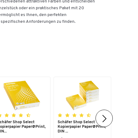
verschiedenen attraktiven Farben und entscheiden
inzelstück oder ein praktisches Paket mit 20
ermöglicht es Ihnen, den perfekten
spezifischen Anforderungen zu finden.
chäfer Shop Select
Schäfer Shop Select
Heftgerät
opierpapier Paper@Print,
Kopierpapier Paper@Print,
5561 SET,
IN...
DIN ...