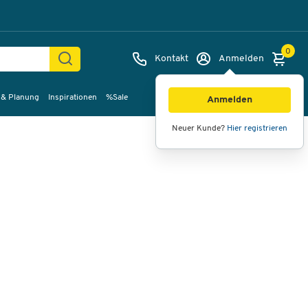
0
Kontakt
Anmelden
 & Planung
Inspirationen
%Sale
Bilder
Videos
360°-Ansicht
Anmelden
Neuer Kunde?
Hier registrieren