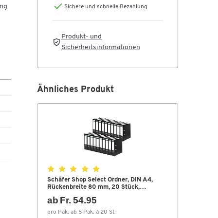
ung
Sichere und schnelle Bezahlung
von
Produkt- und
oder
Sicherheitsinformationen
Ähnliches Produkt
2
m)
o,
Schäfer Shop Select Ordner, DIN A4,
Rückenbreite 80 mm, 20 Stück,
Polypropylen und Recyclingpapier,
ab Fr. 54.95
schwarz
pro Pak. ab 5 Pak. à 20 St.