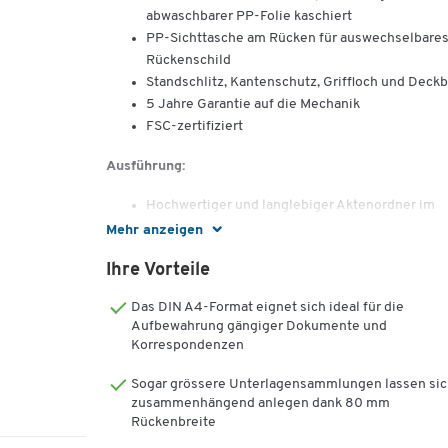
abwaschbarer PP-Folie kaschiert
PP-Sichttasche am Rücken für auswechselbare
Rückenschild
Standschlitz, Kantenschutz, Griffloch und Deckb
5 Jahre Garantie auf die Mechanik
FSC-zertifiziert
Ausführung:
Hochwertiger und langlebiger Aktenordner im
Format A4
Mehr anzeigen
180°-Präzisionsmechanik für schnelle und
Ihre Vorteile
beidseitige Dokumentenentnahme
Griffloch für schnelle und bequeme Entnahme
Das DIN A4-Format eignet sich ideal für die
Kantenschutz für hohe Langlebigkeit
Aufbewahrung gängiger Dokumente und
Raumsparschlitze für zusätzliche Standfestigke
Korrespondenzen
Mit Deckblatt und auswechselbarem,
beschriftbarem Rückenschild
Sogar grössere Unterlagensammlungen lassen si
zusammenhängend anlegen dank 80 mm
Wahlweise erhältlich
Rückenbreite
als Variante 1010 mit einer Rückenbreite 
80 mm