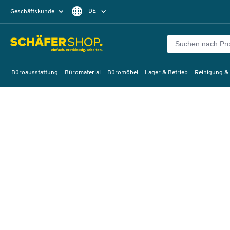
DE
Geschäftskunde
Privatkunde
FR
EN
Büroausstattung
Büromaterial
Büromöbel
Lager & Betrieb
Reinigung &