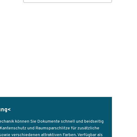
ben
ssen
hme
ung<
z
mechanik können Sie Dokumente schnell und beidseitig
it
d Kantenschutz und Raumsparschlitze für zusätzliche
sowie verschiedenen attraktiven Farben. Verfügbar als