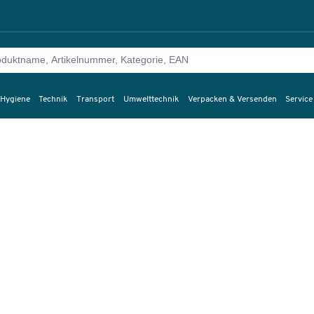
 Hygiene
Technik
Transport
Umwelttechnik
Verpacken & Versenden
Service