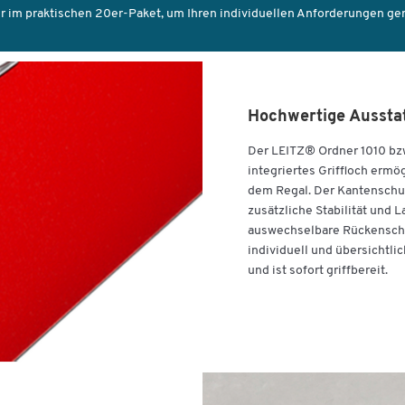
Ein Deckblatt sowie ein beschriftbares, auswechselba
r im praktischen 20er-Paket, um Ihren individuellen Anforderungen ge
Rückenschild für die individuelle Kennzeichnung des
Inhaltes vervollständigen die Ausstattung des
Aktenordners.
Hergestellt aus strapazierfähigem und abwaschbarem
Hochwertige Ausstat
Polypropylen, bietet der LEITZ® Ordner 1010
beziehungsweise 1015 eine zuverlässige und langlebi
Der LEITZ® Ordner 1010 bzw
Lösung für Ihr Büro. Mit einer 5-jährigen Garantie
integriertes Griffloch erm
unterstreicht LEITZ® die hohe Qualität und Beständig
dem Regal. Der Kantenschut
dieses Dokumentenordners.
zusätzliche Stabilität und L
auswechselbare Rückenschil
individuell und übersichtli
und ist sofort griffbereit.