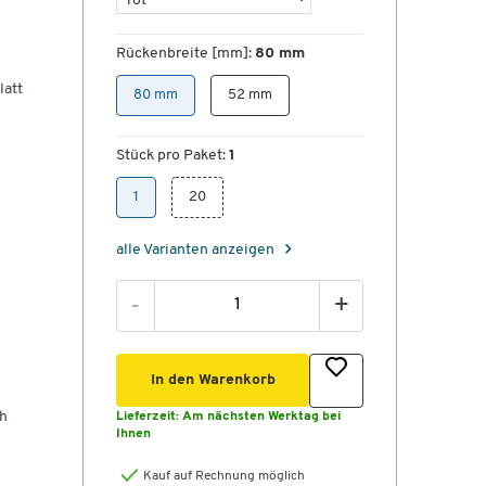
s
Rückenbreite [mm]:
80 mm
latt
80 mm
52 mm
Stück pro Paket:
1
1
20
alle Varianten anzeigen
-
+
it
In den Warenkorb
ch
Lieferzeit:
Am nächsten Werktag bei
Ihnen
von
Kauf auf Rechnung möglich