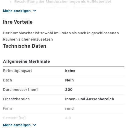
Beschriftung der Standascher liegen als Aufkleber bei
inkl. Kantenschutz im Einwurf-u. Bodenbereich
Mehr anzeigen
Ihre Vorteile
Der Kombiascher ist sowohl im Freien als auch in geschlossenen
Räumen sicher einzusetzen
Technische Daten
Allgemeine Merkmale
Befestigungsart
keine
Dach
Nein
Durchmesser [mm]
230
Einsatzbereich
Innen- und Aussenbereich
Form
rund
Gewicht [kg]
4.3
Mehr anzeigen
Höhe [mm]
660