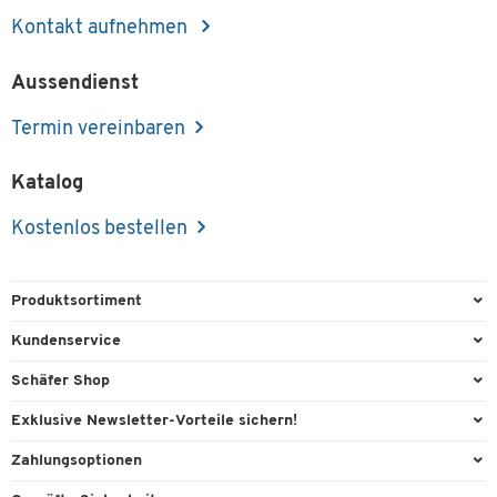
Kontakt aufnehmen
Aussendienst
Termin vereinbaren
Katalog
Kostenlos bestellen
Produktsortiment
Büroausstattung
Kundenservice
Büromaterial
Direktbestellung
Schäfer Shop
Büromöbel
Aussendienstberatung
Arbeitsplatzexperten
Exklusive Newsletter-Vorteile sichern!
Lager & Betrieb
Services von A-Z
Aussendienstberatung
Willkommensgeschenk
Zahlungsoptionen
Reinigung & Hygiene
Kontaktformulare
Referenzen
Exklusive Aktionen
Vorkasse