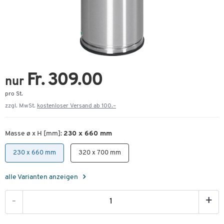
Fr. 309.00
nur
pro St.
zzgl. MwSt.
kostenloser Versand ab 100.–
Masse ø x H [mm]:
230 x 660 mm
230 x 660 mm
320 x 700 mm
alle Varianten anzeigen
-
+