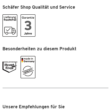
Schäfer Shop Qualität und Service
Inhalt [l]
16,7
Inneneimer
Nein
Material
Edelstahl, gebürstet
Zum Zoomen doppeltippen
Sandbefüllung
Ja
Selbstlöschend
Nein
Verschliessbar
Besonderheiten zu diesem Produkt
Nein
Farben
Farbe
Edelstahl
Unsere Empfehlungen für Sie