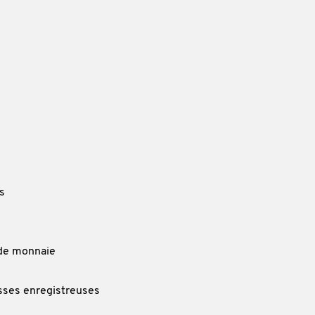
s
 de monnaie
sses enregistreuses