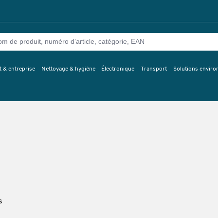
 & entreprise
Nettoyage & hygiène
Électronique
Transport
Solutions envir
s