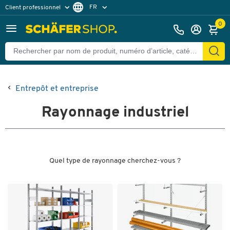
FR
Client professionnel
Client particulier
DE
0
EN
Entrepôt et entreprise
Rayonnage industriel
Quel type de rayonnage cherchez-vous ?