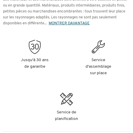
a, ce dont on a besoin et ce que l’on veut.
ou en grande quantité. Matériaux, produits intermédiaires, produits finis,
petites pièces ou marchandises encombrantes : tous trouvent leur place
Vos exigences
sur les rayonnages adaptés. Les rayonnages ne sont pas seulement
Vos locaux
disponibles en différente
...
MONTRER DAVANTAGE
Contenus
Pour chaque spécificité, le rayonnage adapté : nos types de
rayonnage
Jusqu'à 30 ans
Service
de garantie
d'assemblage
Rayonnages à cantilever
sur place
Rayonnages à palettes
Rayonnages à visser
Rayonnages à emboîter
Rayonnage à visser ou à emboîter : vous avez l’embarras
du choix
Accessoires pour rayonnage
Service de
planification