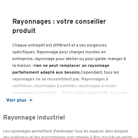
Rayonnages : votre conseiller
produit
Chaque entrepôt est différent et a ses exigences
spécifiques. Rayonnage pour charges lourdes en
entreprise, rayonnage pour atelier ou pour garde-manger à
la maison :
rien ne peut remplacer un rayonnage
parfaitement adapté aux besoins.
Cependant, tous les
rayonnages ne se ressemblent pas. Rayonnages à
cantilever, rayonnages à palettes, rayonnages à visser,
rayonnages à emboîter … Pour chaque spécificité, il y a une
solution appropriée. Compte tenu de notre large gamme de
Voir plus
produits, il s’agit de garder une vue d’ensemble de l’offre.
Nous vous garantissons de trouver le produit parfaitement
Rayonnage industriel
adapté à vos besoins. Afin que vous trouviez facilement le
rayonnage optimal, nous vous accompagnons au fil de ce
Les rayonnages permettent d'aménager tous les espaces dans lesquels
guide spécial rayonnage. Avant l’achat : évaluer ce que l’on
des matériaux et des marchandises sont amenés à être stockés en petite